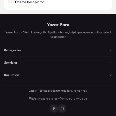
Ödeme Hesaplama!
Yazar Para
Yazar Para - Döviz kurları, altın fiyatları, borsa, kripto para, ekonomi haberleri
ve analizler
Kategoriler
Servisler
Kurumsal
Gizlilik Politikası
Kullanım Koşulları
Site Haritası
info@yazarpara.com
+90 501 379 08 08