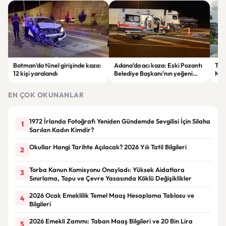
Batman’da tünel girişinde kaza:
Adana’da acı kaza: Eski Pozantı
Tra
12 kişi yaralandı
Belediye Başkanı’nın yeğeni
Mer
yaşamını yitirdi
Mah
Tra
EN ÇOK OKUNANLAR
Zam
1972 İrlanda Fotoğrafı Yeniden Gündemde Sevgilisi İçin Silaha
1
Sarılan Kadın Kimdir?
Okullar Hangi Tarihte Açılacak? 2026 Yılı Tatil Bilgileri
2
Torba Kanun Komisyonu Onayladı: Yüksek Aidatlara
3
Sınırlama, Tapu ve Çevre Yasasında Köklü Değişiklikler
2026 Ocak Emeklilik Temel Maaş Hesaplama Tablosu ve
4
Bilgileri
2026 Emekli Zammı: Taban Maaş Bilgileri ve 20 Bin Lira
5