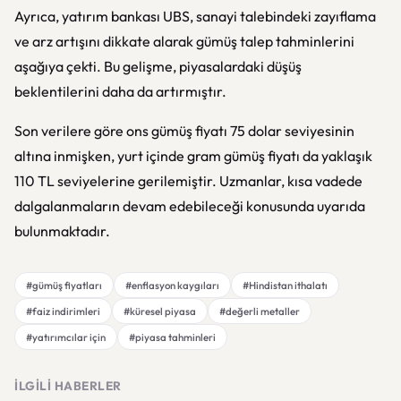
Ayrıca, yatırım bankası UBS, sanayi talebindeki zayıflama
ve arz artışını dikkate alarak gümüş talep tahminlerini
aşağıya çekti. Bu gelişme, piyasalardaki düşüş
beklentilerini daha da artırmıştır.
Son verilere göre ons gümüş fiyatı 75 dolar seviyesinin
altına inmişken, yurt içinde gram gümüş fiyatı da yaklaşık
110 TL seviyelerine gerilemiştir. Uzmanlar, kısa vadede
dalgalanmaların devam edebileceği konusunda uyarıda
bulunmaktadır.
#gümüş fiyatları
#enflasyon kaygıları
#Hindistan ithalatı
#faiz indirimleri
#küresel piyasa
#değerli metaller
#yatırımcılar için
#piyasa tahminleri
İLGILI HABERLER