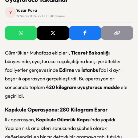
Yazar Para
Y
19 Nisan 2026 22:00 · 1 dk okuma
Gümrükler Muhafaza ekipleri,
Ticaret Bakanlığı
bünyesinde, uyuşturucu kaçakçılığına karşı yürüttükleri
faaliyetler çerçevesinde
Edirne
ve
İstanbul
'da iki ayrı
başarılı operasyon gerçekleştirdi. Bu operasyonlar
sonucunda toplam
420 kilogram uyuşturucu madde
ele
geçirildi.
Kapıkule Operasyonu: 280 Kilogram Esrar
İlk operasyon,
Kapıkule Gümrük Kapısı
’nda yapıldı.
Yapılan risk analizleri sonucunda şüpheli olarak
değerlendirilen bir tır detaylı bir aramaya tabi tutuldu.