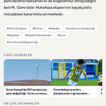
para aklama faaliyetlerini de engellemeyi amaçladığını
belirtti. Gümrükler Muhafaza ekiplerinin kaçakçılıkla
mücadelesi kararlılıkla sürmektedir.
#Gümrük Kapısı
#Edirne
#İstanbul
#uyuşturucu kaçakçılığı
#Kapıkule
#İstanbul Havalimanı
#esrar
#Cumhuriyet Başsavcılığı
İLGILI HABERLER
Sivas Kangal’da RES projesi için
Fenerbahçe arsaVev,
Afy
plan değişikliği: Tarım ve mera
Şampiyonlar Ligi hayaline
fec
alanları enerji sahasına
penaltılarla veda etti
devr
dönüştürüldü
EN ÇOK OKUNANLAR