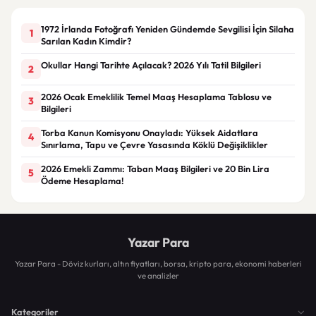
1972 İrlanda Fotoğrafı Yeniden Gündemde Sevgilisi İçin Silaha
1
Sarılan Kadın Kimdir?
Okullar Hangi Tarihte Açılacak? 2026 Yılı Tatil Bilgileri
2
2026 Ocak Emeklilik Temel Maaş Hesaplama Tablosu ve
3
Bilgileri
Torba Kanun Komisyonu Onayladı: Yüksek Aidatlara
4
Sınırlama, Tapu ve Çevre Yasasında Köklü Değişiklikler
2026 Emekli Zammı: Taban Maaş Bilgileri ve 20 Bin Lira
5
Ödeme Hesaplama!
Yazar Para
Yazar Para - Döviz kurları, altın fiyatları, borsa, kripto para, ekonomi haberleri
ve analizler
Kategoriler