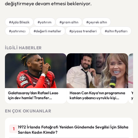
değiştirmeye devam etmesi bekleniyor.
#Ajda Bilezik
#yatırım
#gram altın
#çeyrek altın
#yatırımcı
#değerli metaller
#piyasa trendleri
#altın fiyatları
İLGILI HABERLER
Galatasaray’dan Rafael Leao
Hasan Can Kaya’nın programına
YÖK
için dev hamle! Transfer
katılan yabancı uyruklu kişi
yap
görüşmeleri başladı
çalışma izni olmadığı
dök
gerekçesiyle gözaltına alındı
EN ÇOK OKUNANLAR
1972 İrlanda Fotoğrafı Yeniden Gündemde Sevgilisi İçin Silaha
1
Sarılan Kadın Kimdir?