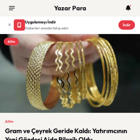
Yazar Para
Uygulamayı İndir
İndir
Haberleri anında takip edin
Altin
Altin
Gram ve Çeyrek Geride Kaldı: Yatırımcının
Yeni Gözdesi Ajda Bilezik Oldu