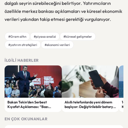
dalgalı seyrin sürebileceğini belirtiyor. Yatırımcıların
özellikle merkez bankası açıklamaları ve küresel ekonomik
verileri yakından takip etmesi gerektiği vurgulanıyor.
#Gram altın
#piyasa analizi
#küresel gelişmeler
#yatırım stratejileri
#ekonomi verileri
İLGILI HABERLER
Bakan Tekin’den Serbest
Akıllı telefonlarda yeni dönem
146 
Kıyafet Açıklaması: “Bazı
başlıyor: Değiştirilebilir batarya
Kar
Olumsuzluklar Ortaya Çıktı”
geri dönüyor
Gös
EN ÇOK OKUNANLAR