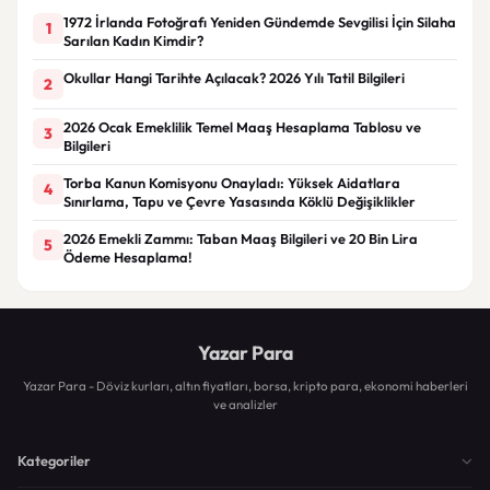
1972 İrlanda Fotoğrafı Yeniden Gündemde Sevgilisi İçin Silaha
1
Sarılan Kadın Kimdir?
Okullar Hangi Tarihte Açılacak? 2026 Yılı Tatil Bilgileri
2
2026 Ocak Emeklilik Temel Maaş Hesaplama Tablosu ve
3
Bilgileri
Torba Kanun Komisyonu Onayladı: Yüksek Aidatlara
4
Sınırlama, Tapu ve Çevre Yasasında Köklü Değişiklikler
2026 Emekli Zammı: Taban Maaş Bilgileri ve 20 Bin Lira
5
Ödeme Hesaplama!
Yazar Para
Yazar Para - Döviz kurları, altın fiyatları, borsa, kripto para, ekonomi haberleri
ve analizler
Kategoriler