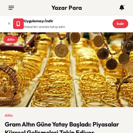
Yazar Para
Uygulamayı İndir
İndir
Haberleri anında takip edin
Altin
Altin
Gram Altın Güne Yatay Başladı: Piyasalar
Küresel Gelişmeleri Takip Ediyor