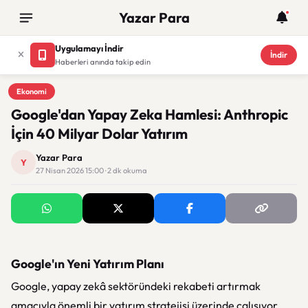
Yazar Para
Uygulamayı İndir
İndir
Haberleri anında takip edin
Ekonomi
Ekonomi
Google'dan Yapay Zeka Hamlesi: Anthropic
İçin 40 Milyar Dolar Yatırım
Yazar Para
Y
27 Nisan 2026 15:00 · 2 dk okuma
Google'ın Yeni Yatırım Planı
Google
, yapay zekâ sektöründeki rekabeti artırmak
amacıyla önemli bir yatırım stratejisi üzerinde çalışıyor.