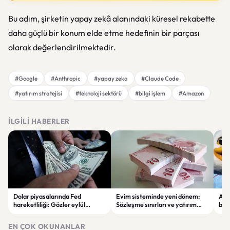
Bu adım, şirketin yapay zekâ alanındaki küresel rekabette
daha güçlü bir konum elde etme hedefinin bir parçası
olarak değerlendirilmektedir.
#Google
#Anthropic
#yapay zeka
#Claude Code
#yatırım stratejisi
#teknoloji sektörü
#bilgi işlem
#Amazon
İLGILI HABERLER
Dolar piyasalarında Fed
Evim sisteminde yeni dönem:
Alta
hareketliliği: Gözler eylül
Sözleşme sınırları ve yatırım
bell
ayındaki faiz kararında
kuralları değişti
Bil
duy
EN ÇOK OKUNANLAR