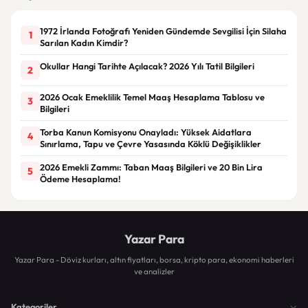
1972 İrlanda Fotoğrafı Yeniden Gündemde Sevgilisi İçin Silaha
1
Sarılan Kadın Kimdir?
Okullar Hangi Tarihte Açılacak? 2026 Yılı Tatil Bilgileri
2
2026 Ocak Emeklilik Temel Maaş Hesaplama Tablosu ve
3
Bilgileri
Torba Kanun Komisyonu Onayladı: Yüksek Aidatlara
4
Sınırlama, Tapu ve Çevre Yasasında Köklü Değişiklikler
2026 Emekli Zammı: Taban Maaş Bilgileri ve 20 Bin Lira
5
Ödeme Hesaplama!
Yazar Para
Yazar Para - Döviz kurları, altın fiyatları, borsa, kripto para, ekonomi haberleri
ve analizler
Kategoriler