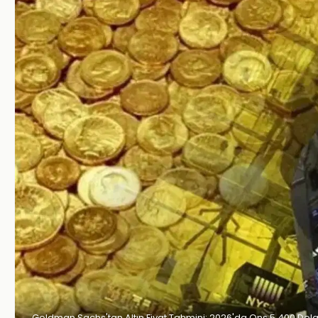
Goldman Sachs'tan Altın Fiyat Tahmini: 2026'da Ons 5.400 Dola