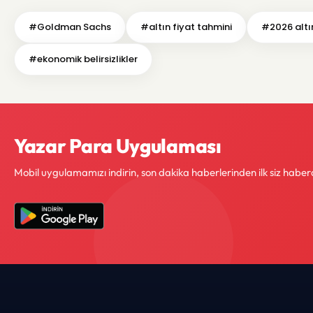
#Goldman Sachs
#altın fiyat tahmini
#2026 altın
#ekonomik belirsizlikler
Yazar Para Uygulaması
Mobil uygulamamızı indirin, son dakika haberlerinden ilk siz haber