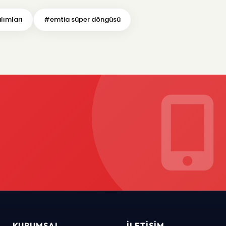
lımları
#emtia süper döngüsü
KURUMSAL
İLETIŞIM