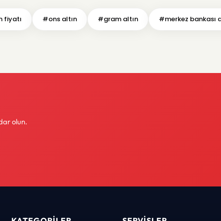
 fiyatı
#ons altın
#gram altın
#merkez bankası a
dar olun.
KATEGORILER
SERVISLER