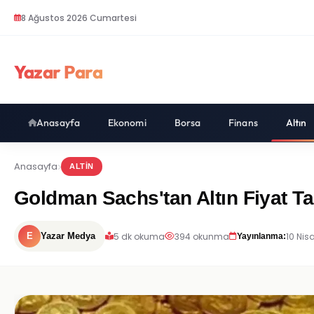
8 Ağustos 2026 Cumartesi
Yazar Para
Anasayfa
Ekonomi
Borsa
Finans
Altın
Anasayfa
ALTIN
Goldman Sachs'tan Altın Fiyat Ta
5 dk okuma
394 okunma
10 Nis
E
Yazar Medya
Yayınlanma: