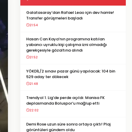
Galatasaray’dan Rafael Leao için dev hamle!
Transfer görüşmeleri başladı
21:54
Hasan Can Kaya’nın programına katılan
yabancı uyruklu kişi çalışma izni olmadığı
gerekçesiyle gözaltına alındı
21:52
YÖKDİL/2 sınavı pazar günü yapılacak: 104 bin
529 aday ter dökecek
21:48
Trendyol 1. Lig’de perde açıldı: Manisa FK
deplasmanda Boluspor’u mağlup etti
22:02
Demi Rose uzun süre sonra ortaya çıktı! Plaj
görüntüleri gündem oldu