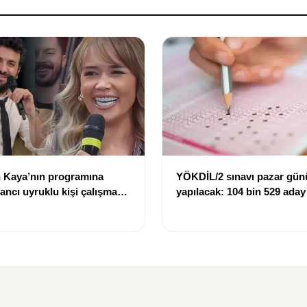
 Kaya’nın programına
YÖKDİL/2 sınavı pazar gün
bancı uyruklu kişi çalışma
yapılacak: 104 bin 529 aday
ığı gerekçesiyle gözaltına
dökecek