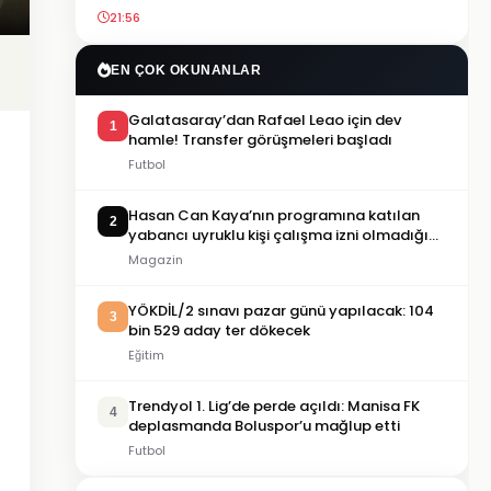
21:56
EN ÇOK OKUNANLAR
Galatasaray’dan Rafael Leao için dev
1
hamle! Transfer görüşmeleri başladı
Futbol
Hasan Can Kaya’nın programına katılan
2
yabancı uyruklu kişi çalışma izni olmadığı
gerekçesiyle gözaltına alındı
Magazin
YÖKDİL/2 sınavı pazar günü yapılacak: 104
3
bin 529 aday ter dökecek
Eğitim
Trendyol 1. Lig’de perde açıldı: Manisa FK
4
deplasmanda Boluspor’u mağlup etti
Futbol