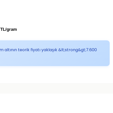
 TL/gram
m altının teorik fiyatı yaklaşık &lt;strong&gt;7.600