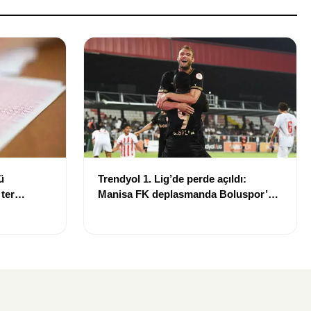
ü
Trendyol 1. Lig’de perde açıldı:
 ter
Manisa FK deplasmanda Boluspor’u
mağlup etti