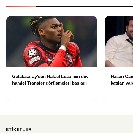
Galatasaray’dan Rafael Leao için dev
Hasan Can
hamle! Transfer görüşmeleri başladı
katılan ya
izni olmad
alındı
ETIKETLER