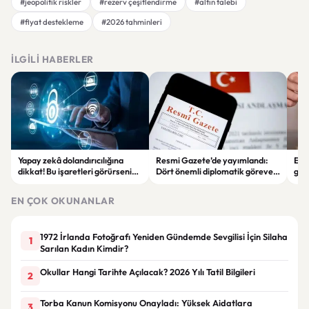
#jeopolitik riskler
#rezerv çeşitlendirme
#altın talebi
#fiyat destekleme
#2026 tahminleri
İLGILI HABERLER
Yapay zekâ dolandırıcılığına
Resmi Gazete’de yayımlandı:
Enf
dikkat! Bu işaretleri görürseniz
Dört önemli diplomatik göreve
ger
hemen durun
yeni büyükelçiler atandı
eko
EN ÇOK OKUNANLAR
1972 İrlanda Fotoğrafı Yeniden Gündemde Sevgilisi İçin Silaha
1
Sarılan Kadın Kimdir?
Okullar Hangi Tarihte Açılacak? 2026 Yılı Tatil Bilgileri
2
Torba Kanun Komisyonu Onayladı: Yüksek Aidatlara
3