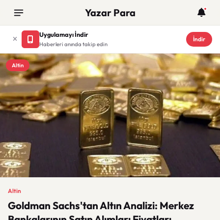
Yazar Para
Uygulamayı İndir
İndir
Haberleri anında takip edin
Altin
Altin
Goldman Sachs'tan Altın Analizi: Merkez
Bankalarının Satın Alımları Fiyatları