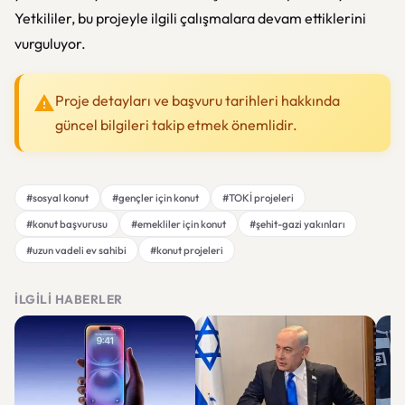
Yetkililer, bu projeyle ilgili çalışmalara devam ettiklerini
vurguluyor.
Proje detayları ve başvuru tarihleri hakkında
güncel bilgileri takip etmek önemlidir.
#sosyal konut
#gençler için konut
#TOKİ projeleri
#konut başvurusu
#emekliler için konut
#şehit-gazi yakınları
#uzun vadeli ev sahibi
#konut projeleri
İLGILI HABERLER