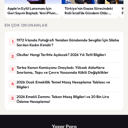
Apple’ın Eylül Lansmanı İçin
Türkiye’nin Gazze Sürecindeki
Kır
Geri Sayım Başladı: Yeni iPhone
Rolü İsrail’de Gündem Oldu:
Fira
Modelleri Geliyor
Netanyahu ABD’ye Temsilci
Gönderdi
EN ÇOK OKUNANLAR
1972 İrlanda Fotoğrafı Yeniden Gündemde Sevgilisi İçin Silaha
1
Sarılan Kadın Kimdir?
Okullar Hangi Tarihte Açılacak? 2026 Yılı Tatil Bilgileri
2
Torba Kanun Komisyonu Onayladı: Yüksek Aidatlara
3
Sınırlama, Tapu ve Çevre Yasasında Köklü Değişiklikler
2026 Ocak Emeklilik Temel Maaş Hesaplama Tablosu ve
4
Bilgileri
2026 Emekli Zammı: Taban Maaş Bilgileri ve 20 Bin Lira
5
Ödeme Hesaplama!
Yazar Para