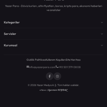
Yazar Para - Döviz kurları, altın fiyatları, borsa, kripto para, ekonomi haberleri
ve analizler
Kategoriler
Servisler
Kurumsal
Gizlilik Politikası
Kullanım Koşulları
Site Haritası
info@yazarpara.com
+90 501 379 08 08
© 2026 Yazar Medya A.Ş. Tüm hakları saklıdır.
Egemen KEYDAL
eNews |