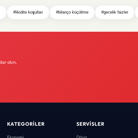
ı
#likidite koşulları
#bilanço küçültme
#gecelik faizler
dar olun.
KATEGORILER
SERVISLER
Ekonomi
Döviz