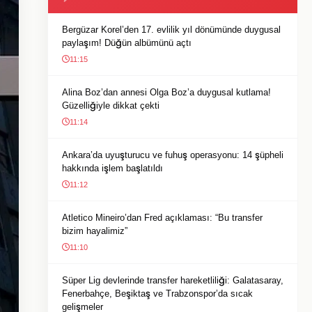
Bergüzar Korel’den 17. evlilik yıl dönümünde duygusal
paylaşım! Düğün albümünü açtı
11:15
Alina Boz’dan annesi Olga Boz’a duygusal kutlama!
Güzelliğiyle dikkat çekti
11:14
Ankara’da uyuşturucu ve fuhuş operasyonu: 14 şüpheli
hakkında işlem başlatıldı
11:12
Atletico Mineiro’dan Fred açıklaması: “Bu transfer
bizim hayalimiz”
11:10
Süper Lig devlerinde transfer hareketliliği: Galatasaray,
Fenerbahçe, Beşiktaş ve Trabzonspor’da sıcak
gelişmeler