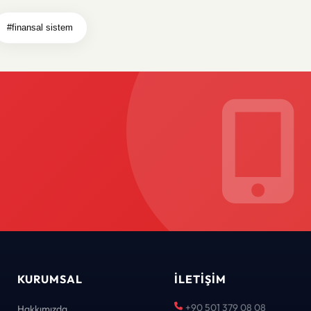
#finansal sistem
KURUMSAL
İLETIŞIM
+90 501 379 08 08
Hakkımızda