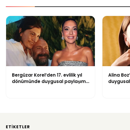
Bergüzar Korel’den 17. evlilik yıl
Alina Boz
dönümünde duygusal paylaşım!
duygusal 
Düğün albümünü açtı
dikkat çe
ETIKETLER