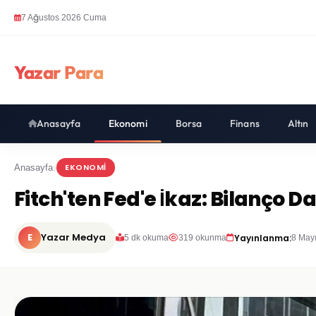
7 Ağustos 2026 Cuma
Yazar Para
Anasayfa
Ekonomi
Borsa
Finans
Altın
EKONOMI
Anasayfa
Fitch'ten Fed'e İkaz: Bilanço D
E
Yazar Medya
Yayınlanma:
5 dk okuma
319 okunma
8 May