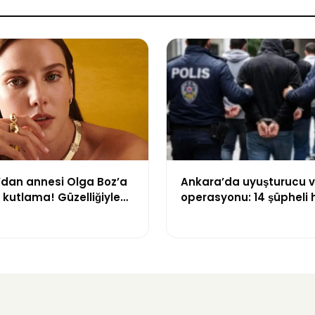
’dan annesi Olga Boz’a
Ankara’da uyuşturucu v
kutlama! Güzelliğiyle
operasyonu: 14 şüpheli
kti
işlem başlatıldı