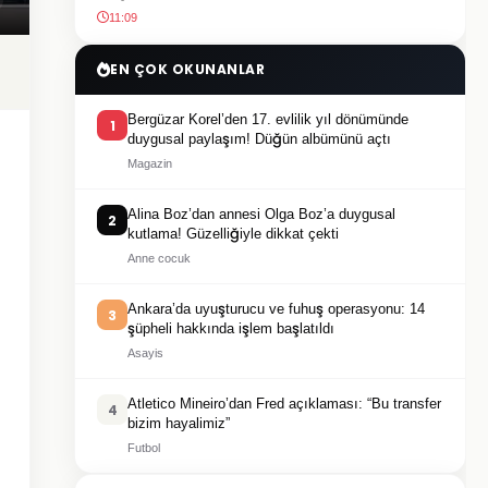
11:09
EN ÇOK OKUNANLAR
Bergüzar Korel’den 17. evlilik yıl dönümünde
1
duygusal paylaşım! Düğün albümünü açtı
Magazin
Alina Boz’dan annesi Olga Boz’a duygusal
2
kutlama! Güzelliğiyle dikkat çekti
Anne cocuk
Ankara’da uyuşturucu ve fuhuş operasyonu: 14
3
şüpheli hakkında işlem başlatıldı
Asayis
Atletico Mineiro’dan Fred açıklaması: “Bu transfer
4
bizim hayalimiz”
Futbol