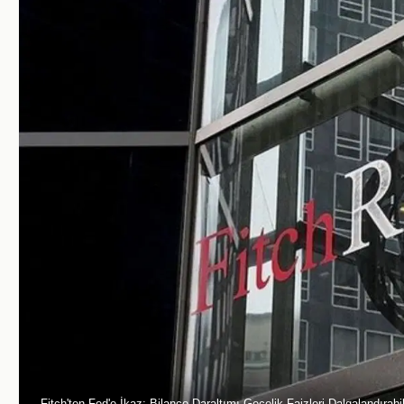
Fitch'ten Fed'e İkaz: Bilanço Daraltımı Gecelik Faizleri Dalgalandırabil