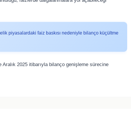
luluğu, faizlerde dalgalanmalara yol açabileceği
elik piyasalardaki faiz baskısı nedeniyle bilanço küçültme
e Aralık 2025 itibarıyla bilanço genişleme sürecine