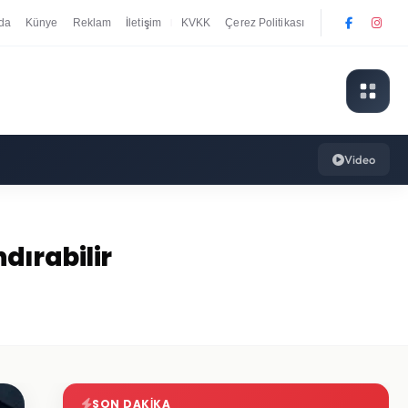
da
Künye
Reklam
İletişim
KVKK
Çerez Politikası
|
Video
ndırabilir
SON DAKIKA