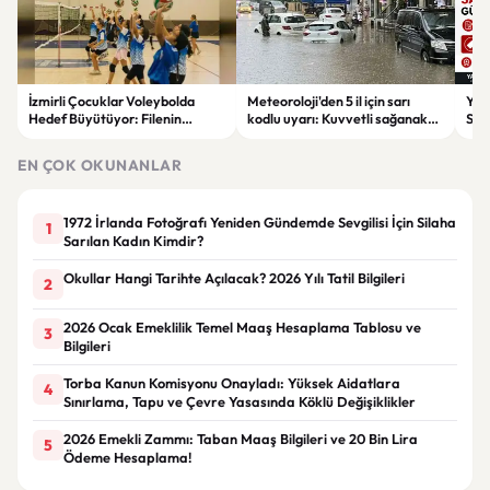
İzmirli Çocuklar Voleybolda
Meteoroloji'den 5 il için sarı
Yaz
Hedef Büyütüyor: Filenin
kodlu uyarı: Kuvvetli sağanak
Spon
Sultanları İlham Kaynağı Oldu
ve fırtına geliyor
Günc
EN ÇOK OKUNANLAR
1972 İrlanda Fotoğrafı Yeniden Gündemde Sevgilisi İçin Silaha
1
Sarılan Kadın Kimdir?
Okullar Hangi Tarihte Açılacak? 2026 Yılı Tatil Bilgileri
2
2026 Ocak Emeklilik Temel Maaş Hesaplama Tablosu ve
3
Bilgileri
Torba Kanun Komisyonu Onayladı: Yüksek Aidatlara
4
Sınırlama, Tapu ve Çevre Yasasında Köklü Değişiklikler
2026 Emekli Zammı: Taban Maaş Bilgileri ve 20 Bin Lira
5
Ödeme Hesaplama!