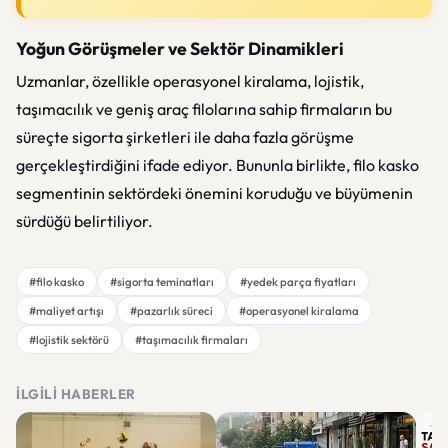
Yoğun Görüşmeler ve Sektör Dinamikleri
Uzmanlar, özellikle operasyonel kiralama, lojistik,
taşımacılık ve geniş araç filolarına sahip firmaların bu
süreçte sigorta şirketleri ile daha fazla görüşme
gerçekleştirdiğini ifade ediyor. Bununla birlikte, filo kasko
segmentinin sektördeki önemini koruduğu ve büyümenin
sürdüğü belirtiliyor.
#filo kasko
#sigorta teminatları
#yedek parça fiyatları
#maliyet artışı
#pazarlık süreci
#operasyonel kiralama
#lojistik sektörü
#taşımacılık firmaları
İLGILI HABERLER