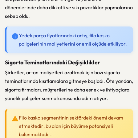
dönemlerinde daha dikkatli ve sıkı pazarlıklar yapmalarına
sebep oldu.
Yedek parça fiyatlarındaki artış, filo kasko
poliçelerinin maliyetlerini önemli ölçüde etkiliyor.
Sigorta Teminatlarındaki Değişiklikler
Şirketler, artan maliyetleri azaltmak için bazı sigorta
teminatlarında kısıtlamalara gitmeye başladı. Öte yandan,
sigorta firmaları, müşterilerine daha esnek ve ihtiyaçlara
yönelik poliçeler sunma konusunda adım atıyor.
Filo kasko segmentinin sektördeki önemi devam
etmektedir; bu alan için büyüme potansiyeli
bulunmaktadır.