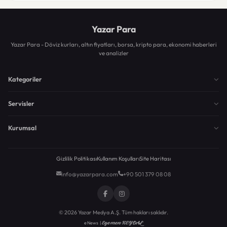
Yazar Para
Yazar Para - Döviz kurları, altın fiyatları, borsa, kripto para, ekonomi haberleri
ve analizler
Kategoriler
Servisler
Kurumsal
Gizlilik Politikası
Kullanım Koşulları
Site Haritası
info@yazarpara.com
+90 501 379 08 08
© 2026 Yazar Medya A.Ş. Tüm hakları saklıdır.
Egemen KEYDAL
eNews |