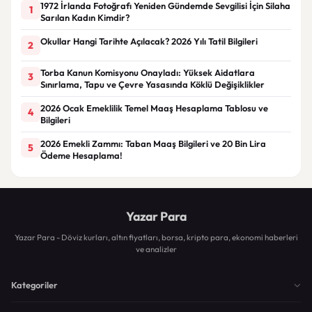
1972 İrlanda Fotoğrafı Yeniden Gündemde Sevgilisi İçin Silaha
1
Sarılan Kadın Kimdir?
Okullar Hangi Tarihte Açılacak? 2026 Yılı Tatil Bilgileri
2
Torba Kanun Komisyonu Onayladı: Yüksek Aidatlara
3
Sınırlama, Tapu ve Çevre Yasasında Köklü Değişiklikler
2026 Ocak Emeklilik Temel Maaş Hesaplama Tablosu ve
4
Bilgileri
2026 Emekli Zammı: Taban Maaş Bilgileri ve 20 Bin Lira
5
Ödeme Hesaplama!
Yazar Para
Yazar Para - Döviz kurları, altın fiyatları, borsa, kripto para, ekonomi haberleri
ve analizler
Kategoriler