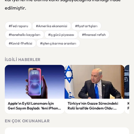
edilmiştir.
#Fed raporu
#Amerika ekonomisi
#fiyat artışları
#hanehalkı kaygıları
#iş gücü piyasası
#finansal refah
#Kovid-19 etkisi
#işten çıkarma oranları
İLGILI HABERLER
Apple’ın Eylül Lansmanı İçin
Türkiye’nin Gazze Sürecindeki
Kır
Geri Sayım Başladı: Yeni iPhone
Rolü İsrail’de Gündem Oldu:
Fira
Modelleri Geliyor
Netanyahu ABD’ye Temsilci
Gönderdi
EN ÇOK OKUNANLAR