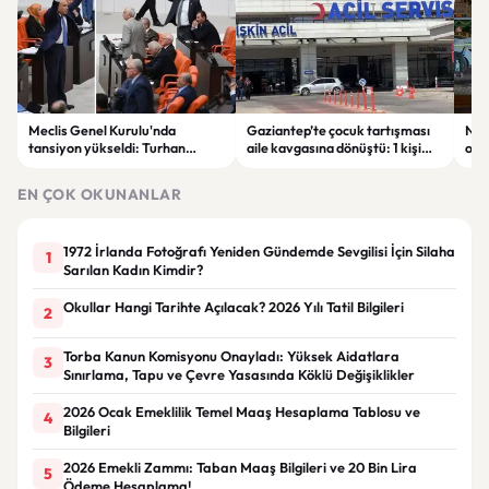
Meclis Genel Kurulu'nda
Gaziantep’te çocuk tartışması
Niğ
tansiyon yükseldi: Turhan
aile kavgasına dönüştü: 1 kişi
oto
Çömez'in sözleri sonrası
hayatını kaybetti, 5 kişi
haya
tartışma çıktı
yaralandı
yar
EN ÇOK OKUNANLAR
1972 İrlanda Fotoğrafı Yeniden Gündemde Sevgilisi İçin Silaha
1
Sarılan Kadın Kimdir?
Okullar Hangi Tarihte Açılacak? 2026 Yılı Tatil Bilgileri
2
Torba Kanun Komisyonu Onayladı: Yüksek Aidatlara
3
Sınırlama, Tapu ve Çevre Yasasında Köklü Değişiklikler
2026 Ocak Emeklilik Temel Maaş Hesaplama Tablosu ve
4
Bilgileri
2026 Emekli Zammı: Taban Maaş Bilgileri ve 20 Bin Lira
5
Ödeme Hesaplama!