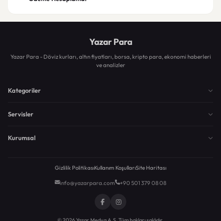
Yazar Para
Yazar Para - Döviz kurları, altın fiyatları, borsa, kripto para, ekonomi haberleri
ve analizler
Kategoriler
Servisler
Kurumsal
Gizlilik Politikası
Kullanım Koşulları
Site Haritası
info@yazarpara.com
+90 501 379 08 08
© 2026 Yazar Medya A.Ş. Tüm hakları saklıdır.