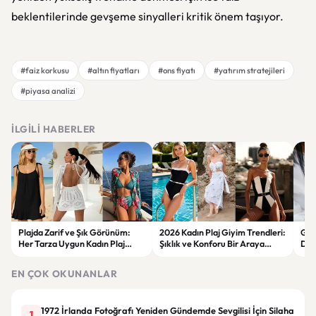
beklentilerinde gevşeme sinyalleri kritik önem taşıyor.
#faiz korkusu
#altın fiyatları
#ons fiyatı
#yatırım stratejileri
#piyasa analizi
İLGILI HABERLER
Plajda Zarif ve Şık Görünüm:
2026 Kadın Plaj Giyim Trendleri:
Güz
Her Tarza Uygun Kadın Plaj
Şıklık ve Konforu Bir Araya
Dön
Giyim Önerileri
Getiren Modeller
Bakı
Çöz
EN ÇOK OKUNANLAR
1972 İrlanda Fotoğrafı Yeniden Gündemde Sevgilisi İçin Silaha
1