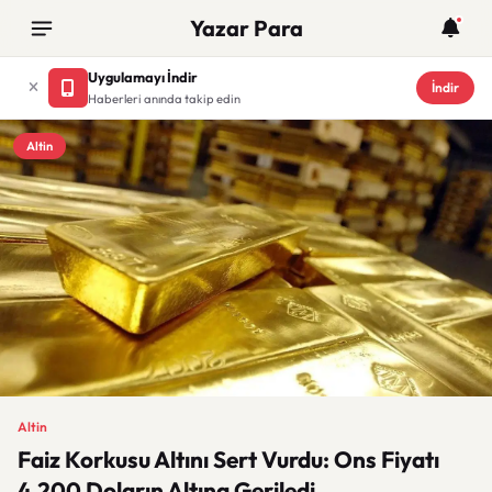
Yazar Para
Uygulamayı İndir
İndir
Haberleri anında takip edin
Altin
Altin
Faiz Korkusu Altını Sert Vurdu: Ons Fiyatı
4.200 Doların Altına Geriledi