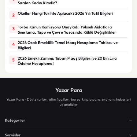
Sarılan Kadın Kimdir?
Okullar Hangi Tarihte Açılacak? 2026 Yılı Tatil Bilgileri
2
Torba Kanun Komisyonu Onayladı: Yüksek Aidatlara
3
Sınırlama, Tapu ve Çevre Yasasında Köklü Değişiklikler
2026 Ocak Emeklilik Temel Maaş Hesaplama Tablosu ve
4
Bilgileri
2026 Emekli Zammı: Taban Maaş Bilgileri ve 20 Bin Lira
5
Ödeme Hesaplama!
Yazar Para
Yazar Para - Döviz kurları, altın fiyatları, borsa, kripto para, ekonomi haberleri
ve analizler
Kategoriler
Servisler