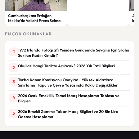
Cumhurbaşkanı Erdoğan
Ahb
Mekke’de Veliaht Prens Selman
kara
ile görüştü
dur
EN ÇOK OKUNANLAR
1972 İrlanda Fotoğrafı Yeniden Gündemde Sevgilisi İçin Silaha
1
Sarılan Kadın Kimdir?
Okullar Hangi Tarihte Açılacak? 2026 Yılı Tatil Bilgileri
2
Torba Kanun Komisyonu Onayladı: Yüksek Aidatlara
3
Sınırlama, Tapu ve Çevre Yasasında Köklü Değişiklikler
2026 Ocak Emeklilik Temel Maaş Hesaplama Tablosu ve
4
Bilgileri
2026 Emekli Zammı: Taban Maaş Bilgileri ve 20 Bin Lira
5
Ödeme Hesaplama!