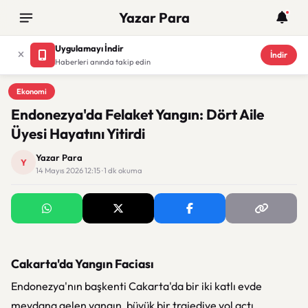
Yazar Para
Uygulamayı İndir
İndir
Haberleri anında takip edin
Ekonomi
Ekonomi
Endonezya'da Felaket Yangın: Dört Aile
Üyesi Hayatını Yitirdi
Yazar Para
Y
14 Mayıs 2026 12:15 · 1 dk okuma
Cakarta'da Yangın Faciası
Endonezya'nın başkenti Cakarta'da bir iki katlı evde
meydana gelen yangın, büyük bir trajediye yol açtı.