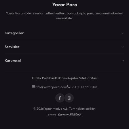
Yazar Para
Yazar Para - Döviz kurları, altın fiyatları, borsa, kripto para, ekonomi haberleri
ve analizler
Kategoriler
Servisler
Kurumsal
Gizlilik Politikası
Kullanım Koşulları
Site Haritası
info@yazarpara.com
+90 501 379 08 08
© 2026 Yazar Medya A.Ş. Tüm hakları saklıdır.
Egemen KEYDAL
eNews |