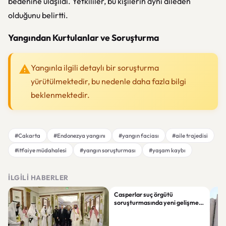
bedenine ulaşıldı. Yetkililer, bu kişilerin aynı aileden
olduğunu belirtti.
Yangından Kurtulanlar ve Soruşturma
Yangınla ilgili detaylı bir soruşturma
yürütülmektedir, bu nedenle daha fazla bilgi
beklenmektedir.
#Cakarta
#Endonezya yangını
#yangın faciası
#aile trajedisi
#itfaiye müdahalesi
#yangın soruşturması
#yaşam kaybı
İLGILI HABERLER
Casperlar suç örgütü
soruşturmasında yeni gelişme:
149 şüpheli hakkında dava açıldı