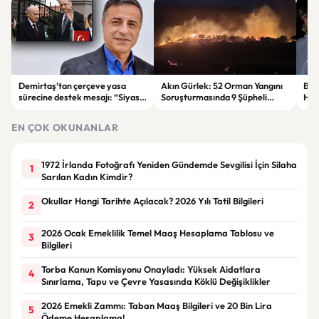
Demirtaş’tan çerçeve yasa
Akın Gürlek: 52 Orman Yangını
Bur
sürecine destek mesajı: “Siyasi
Soruşturmasında 9 Şüpheli
Hakk
irade ortaya konuldu.”
Tutuklandı
Det
EN ÇOK OKUNANLAR
1972 İrlanda Fotoğrafı Yeniden Gündemde Sevgilisi İçin Silaha
1
Sarılan Kadın Kimdir?
Okullar Hangi Tarihte Açılacak? 2026 Yılı Tatil Bilgileri
2
2026 Ocak Emeklilik Temel Maaş Hesaplama Tablosu ve
3
Bilgileri
Torba Kanun Komisyonu Onayladı: Yüksek Aidatlara
4
Sınırlama, Tapu ve Çevre Yasasında Köklü Değişiklikler
2026 Emekli Zammı: Taban Maaş Bilgileri ve 20 Bin Lira
5
Ödeme Hesaplama!