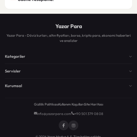
Yazar Para
Yazar Para - Döviz kurları, altın fiyatları, borsa, kripto para, ekonomi haberleri
ve analizler
Kategoriler
Servisler
Kurumsal
Gizlilik Politikası
Kullanım Koşulları
Site Haritası
info@yazarpara.com
+90 501 379 08 08
© 2026 Yazar Medya A.Ş. Tüm hakları saklıdır.