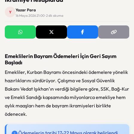
Yazar Para
Y
16 Mayıs 2026 21:00 · 2 dk okuma
Emeklilerin Bayram Ödemeleri İçin Geri Sayım
Başladı
Emekliler, Kurban Bayramı öncesindeki ödemelere yönelik
hazırlıklarını sürdürüyor. Çalışma ve Sosyal Güvenlik
Bakanı Vedat Işıkhan’ın verdiği bilgilere göre, SSK, Bağ-Kur
ve Emekli Sandığı kapsamında milyonlarca emekliye hem
aylık maaşları hem de bayram ikramiyeleri birlikte
ödenecek.
Ödemelerin tarihi 17-22 Mayıs olarak belirlendi.