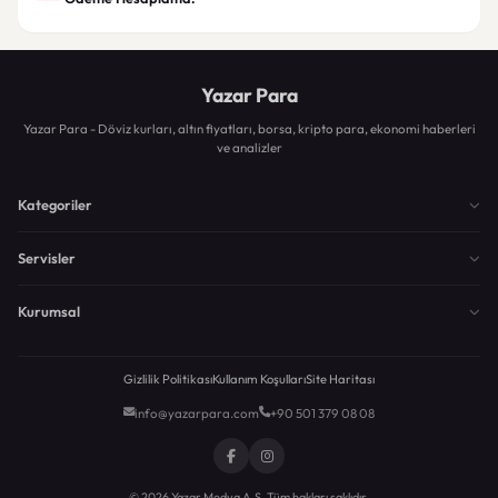
Yazar Para
Yazar Para - Döviz kurları, altın fiyatları, borsa, kripto para, ekonomi haberleri
ve analizler
Kategoriler
Servisler
Kurumsal
Gizlilik Politikası
Kullanım Koşulları
Site Haritası
info@yazarpara.com
+90 501 379 08 08
© 2026 Yazar Medya A.Ş. Tüm hakları saklıdır.