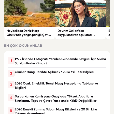
Heybeliada Deniz Harp
Devrim Özkan’dan
Edi
Okulu’nda yangın paniği: Çatıda
duygulandıran açıklama:
ope
büyük hasar oluştu
“Babaannemi kaybettim”
tut
EN ÇOK OKUNANLAR
1972 İrlanda Fotoğrafı Yeniden Gündemde Sevgilisi İçin Silaha
1
Sarılan Kadın Kimdir?
Okullar Hangi Tarihte Açılacak? 2026 Yılı Tatil Bilgileri
2
2026 Ocak Emeklilik Temel Maaş Hesaplama Tablosu ve
3
Bilgileri
Torba Kanun Komisyonu Onayladı: Yüksek Aidatlara
4
Sınırlama, Tapu ve Çevre Yasasında Köklü Değişiklikler
2026 Emekli Zammı: Taban Maaş Bilgileri ve 20 Bin Lira
5
Ödeme Hesaplama!