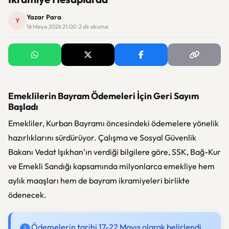
Yazar Para
Y
16 Mayıs 2026 21:00 · 2 dk okuma
Emeklilerin Bayram Ödemeleri İçin Geri Sayım
Başladı
Emekliler, Kurban Bayramı öncesindeki ödemelere yönelik
hazırlıklarını sürdürüyor. Çalışma ve Sosyal Güvenlik
Bakanı Vedat Işıkhan’ın verdiği bilgilere göre, SSK, Bağ-Kur
ve Emekli Sandığı kapsamında milyonlarca emekliye hem
aylık maaşları hem de bayram ikramiyeleri birlikte
ödenecek.
Ödemelerin tarihi 17-22 Mayıs olarak belirlendi.