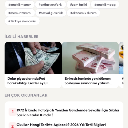
#emekli memur
#enflasyon farkı
#zam tarihi
#emekli maaşı
#memur zammı
#sosyal güvenlik
#ekonomik durum
#Türkiye ekonomisi
İLGILI HABERLER
Dolar piyasalarında Fed
Evim sisteminde yeni dönem:
Alta
hareketliliği: Gözler eylül
Sözleşme sınırları ve yatırım
bell
ayındaki faiz kararında
kuralları değişti
Bil
duy
EN ÇOK OKUNANLAR
1972 İrlanda Fotoğrafı Yeniden Gündemde Sevgilisi İçin Silaha
1
Sarılan Kadın Kimdir?
Okullar Hangi Tarihte Açılacak? 2026 Yılı Tatil Bilgileri
2