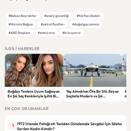
#Bakan Bayraktar
#enerji güvenliği
#Körfez ülkeleri
#Hürmüz Boğazı
#petrol fiyatları
#doğalgaz zammı
#ABD Başkanı
#enerji arzı
#kriz uyarısı
İLGILI HABERLER
Buğday Tenlere Uyum Sağlayan
Yaş Almaktan Öte Bir Stil: Beyaz
Sav
En Şık Saç Renkleriyle Işıltılı Bir
Saçlarla Modern ve Şık
döne
Görünüm
Görünüm Önerileri
çatı
EN ÇOK OKUNANLAR
1972 İrlanda Fotoğrafı Yeniden Gündemde Sevgilisi İçin Silaha
1
Sarılan Kadın Kimdir?