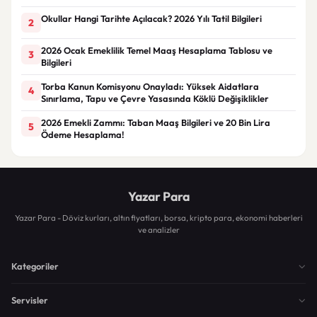
Okullar Hangi Tarihte Açılacak? 2026 Yılı Tatil Bilgileri
2
2026 Ocak Emeklilik Temel Maaş Hesaplama Tablosu ve
3
Bilgileri
Torba Kanun Komisyonu Onayladı: Yüksek Aidatlara
4
Sınırlama, Tapu ve Çevre Yasasında Köklü Değişiklikler
2026 Emekli Zammı: Taban Maaş Bilgileri ve 20 Bin Lira
5
Ödeme Hesaplama!
Yazar Para
Yazar Para - Döviz kurları, altın fiyatları, borsa, kripto para, ekonomi haberleri
ve analizler
Kategoriler
Servisler