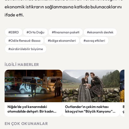
ekonomik istikrarın sağlanmasına katkıda bulunacaklarını
ifade etti.
#EBRD
#Orta Doğu
#finansman paketi
#ekonomik destek
#Odile Renaud-Basso
#bölge ekonomileri
#savaş etkileri
#sürdürülebilir büyüme
İLGILI HABERLER
Niğde’de yol kenarındaki
Outlander’ın çekim noktası
Bahç
otomobilde dehşet: Bir kadın
İskoçya’nın “Büyük Kanyonu”
çökt
hayatını kaybetti, bir kişi ağır
satışa çıkarıldı
önl
yaralandı
EN ÇOK OKUNANLAR