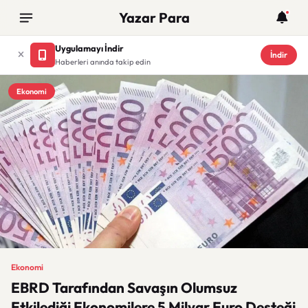
Yazar Para
Uygulamayı İndir
İndir
Haberleri anında takip edin
Ekonomi
Ekonomi
EBRD Tarafından Savaşın Olumsuz
Etkilediği Ekonomilere 5 Milyar Euro Desteği