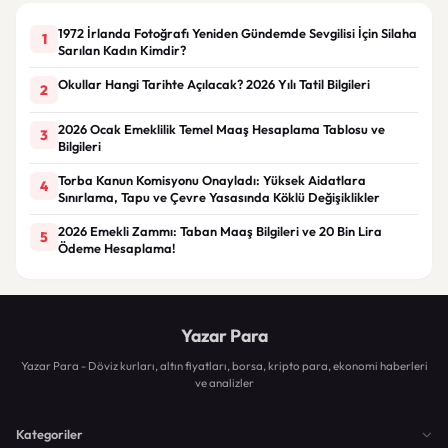
1972 İrlanda Fotoğrafı Yeniden Gündemde Sevgilisi İçin Silaha
1
Sarılan Kadın Kimdir?
Okullar Hangi Tarihte Açılacak? 2026 Yılı Tatil Bilgileri
2
2026 Ocak Emeklilik Temel Maaş Hesaplama Tablosu ve
3
Bilgileri
Torba Kanun Komisyonu Onayladı: Yüksek Aidatlara
4
Sınırlama, Tapu ve Çevre Yasasında Köklü Değişiklikler
2026 Emekli Zammı: Taban Maaş Bilgileri ve 20 Bin Lira
5
Ödeme Hesaplama!
Yazar Para
Yazar Para - Döviz kurları, altın fiyatları, borsa, kripto para, ekonomi haberleri
ve analizler
Kategoriler