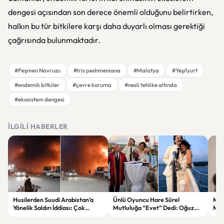
dengesi açısından son derece önemli olduğunu belirtirken,
halkın bu tür bitkilere karşı daha duyarlı olması gerektiği
çağrısında bulunmaktadır.
#Peşmen Navruzu
#Iris peshmeniana
#Malatya
#Yeşilyurt
#endemik bitkiler
#çevre koruma
#nesli tehlike altında
#ekosistem dengesi
İLGILI HABERLER
Husilerden Suudi Arabistan’a
Ünlü Oyuncu Hare Sürel
Mak
Yönelik Saldırı İddiası: Çok
Mutluluğa “Evet” Dedi: Oğuz
Maky
Sayıda Askerin Etkilendiği Öne
Erdin ile Evlend
Sürüldü