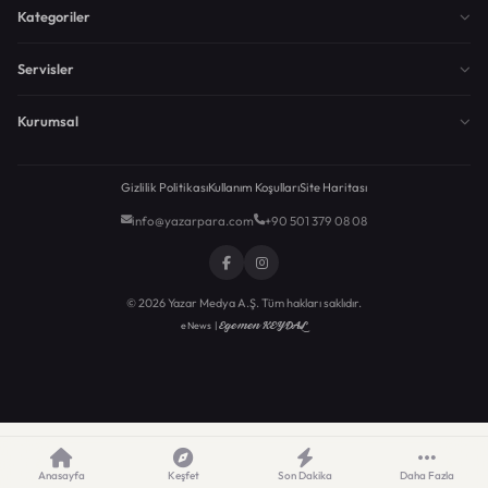
Kategoriler
Servisler
Kurumsal
Gizlilik Politikası
Kullanım Koşulları
Site Haritası
info@yazarpara.com
+90 501 379 08 08
© 2026 Yazar Medya A.Ş. Tüm hakları saklıdır.
Egemen KEYDAL
eNews |
Anasayfa
Keşfet
Son Dakika
Daha Fazla