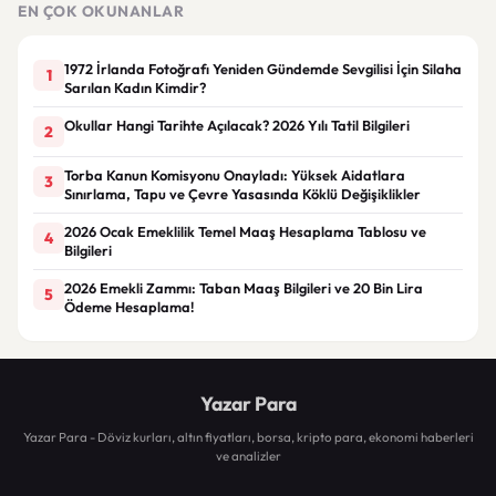
EN ÇOK OKUNANLAR
1972 İrlanda Fotoğrafı Yeniden Gündemde Sevgilisi İçin Silaha
1
Sarılan Kadın Kimdir?
Okullar Hangi Tarihte Açılacak? 2026 Yılı Tatil Bilgileri
2
Torba Kanun Komisyonu Onayladı: Yüksek Aidatlara
3
Sınırlama, Tapu ve Çevre Yasasında Köklü Değişiklikler
2026 Ocak Emeklilik Temel Maaş Hesaplama Tablosu ve
4
Bilgileri
2026 Emekli Zammı: Taban Maaş Bilgileri ve 20 Bin Lira
5
Ödeme Hesaplama!
Yazar Para
Yazar Para - Döviz kurları, altın fiyatları, borsa, kripto para, ekonomi haberleri
ve analizler