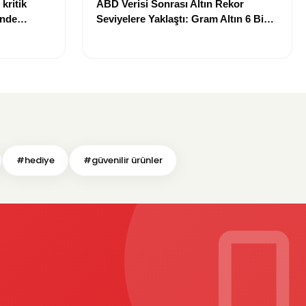
kritik
ABD Verisi Sonrası Altın Rekor
inde
Seviyelere Yaklaştı: Gram Altın 6 Bin
landı
700 TL Sınırında
#hediye
#güvenilir ürünler