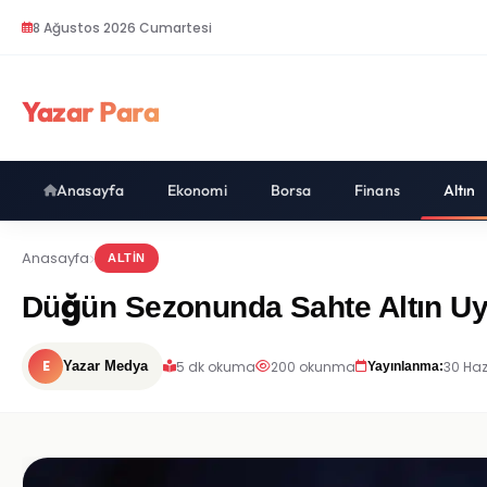
8 Ağustos 2026 Cumartesi
Yazar Para
Anasayfa
Ekonomi
Borsa
Finans
Altın
Anasayfa
ALTIN
Düğün Sezonunda Sahte Altın Uyar
E
5 dk okuma
200 okunma
30 Haz
Yazar Medya
Yayınlanma: