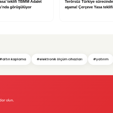
asa’ teklifi TBMM Adalet
Terörsüz Türkiye sürecinde 
’nda görüşülüyor
aşama! Çerçeve Yasa teklif
maddeler görüşülmeye baş
#altın kaplama
#elektronik ölçüm cihazları
#yatırım
dar olun.