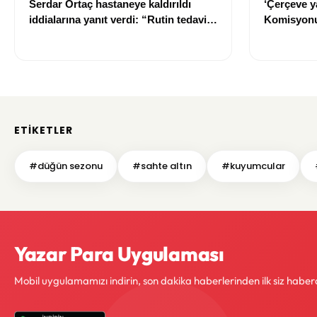
Serdar Ortaç hastaneye kaldırıldı
‘Çerçeve y
iddialarına yanıt verdi: “Rutin tedavim
Komisyonu
için buradayım”
ETIKETLER
#düğün sezonu
#sahte altın
#kuyumcular
Yazar Para Uygulaması
Mobil uygulamamızı indirin, son dakika haberlerinden ilk siz haber