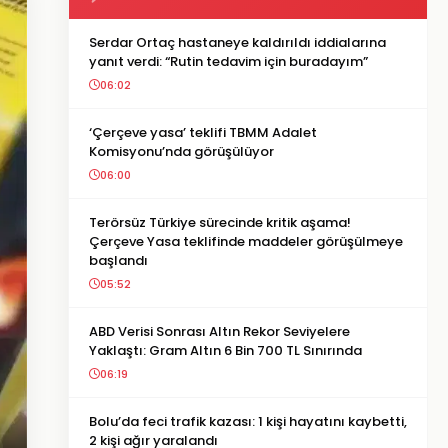
Serdar Ortaç hastaneye kaldırıldı iddialarına
yanıt verdi: “Rutin tedavim için buradayım”
06:02
‘Çerçeve yasa’ teklifi TBMM Adalet
Komisyonu’nda görüşülüyor
06:00
Terörsüz Türkiye sürecinde kritik aşama!
Çerçeve Yasa teklifinde maddeler görüşülmeye
başlandı
05:52
ABD Verisi Sonrası Altın Rekor Seviyelere
Yaklaştı: Gram Altın 6 Bin 700 TL Sınırında
06:19
Bolu’da feci trafik kazası: 1 kişi hayatını kaybetti,
2 kişi ağır yaralandı