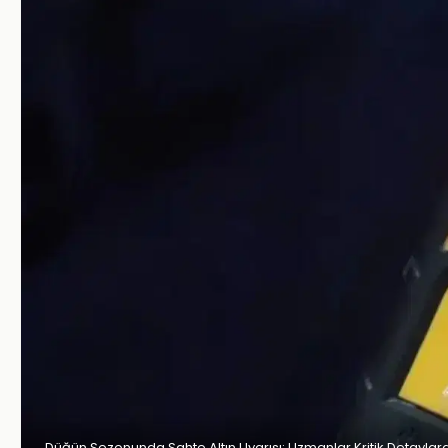
Düğün Sezonunda Sahte Altın Uyarısı: Uzmanlar Kritik Detaylar