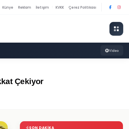
Künye
Reklam
İletişim
KVKK
Çerez Politikası
|
Video
kkat Çekiyor
SON DAKIKA