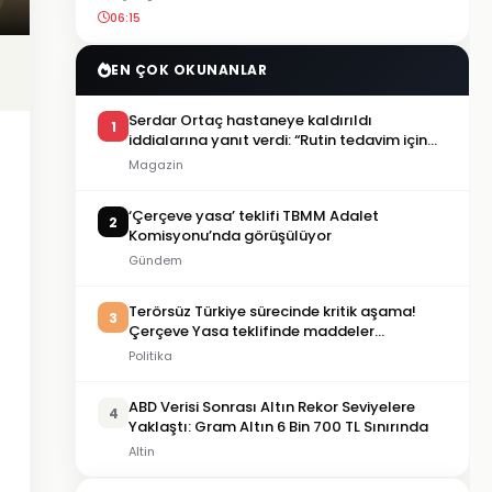
06:15
EN ÇOK OKUNANLAR
Serdar Ortaç hastaneye kaldırıldı
1
iddialarına yanıt verdi: “Rutin tedavim için
buradayım”
Magazin
‘Çerçeve yasa’ teklifi TBMM Adalet
2
Komisyonu’nda görüşülüyor
Gündem
Terörsüz Türkiye sürecinde kritik aşama!
3
Çerçeve Yasa teklifinde maddeler
görüşülmeye başlandı
Politika
ABD Verisi Sonrası Altın Rekor Seviyelere
4
Yaklaştı: Gram Altın 6 Bin 700 TL Sınırında
Altin