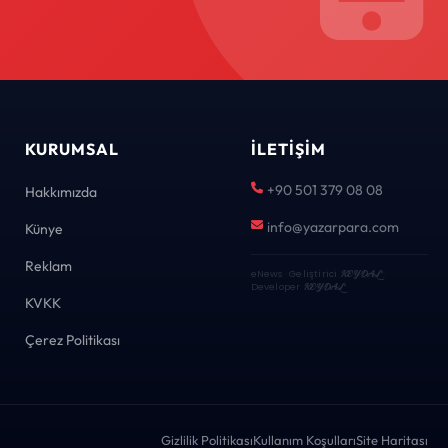
KURUMSAL
İLETIŞIM
+90 501 379 08 08
Hakkımızda
info@yazarpara.com
Künye
Reklam
eNews · Geliştirici
KEYDAL
·
Developer
KEYDAL
KVKK
Çerez Politikası
Gizlilik Politikası
Kullanım Koşulları
Site Haritası