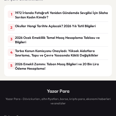
1972 İrlanda Fotoğrafı Yeniden Gündemde Sevgilisi İçin Silaha
1
Sarılan Kadın Kimdir?
Okullar Hangi Tarihte Açılacak? 2026 Yılı Tatil Bilgileri
2
2026 Ocak Emeklilik Temel Maaş Hesaplama Tablosu ve
3
Bilgileri
Torba Kanun Komisyonu Onayladı: Yüksek Aidatlara
4
Sınırlama, Tapu ve Çevre Yasasında Köklü Değişiklikler
2026 Emekli Zammı: Taban Maaş Bilgileri ve 20 Bin Lira
5
Ödeme Hesaplama!
Yazar Para
Yazar Para - Döviz kurları, altın fiyatları, borsa, kripto para, ekonomi haberleri
ve analizler