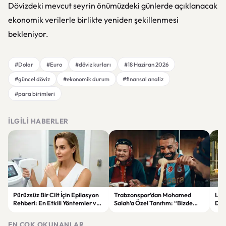
Dövizdeki mevcut seyrin önümüzdeki günlerde açıklanacak
ekonomik verilerle birlikte yeniden şekillenmesi
bekleniyor.
#Dolar
#Euro
#döviz kurları
#18 Haziran 2026
#güncel döviz
#ekonomik durum
#finansal analiz
#para birimleri
İLGILI HABERLER
Pürüzsüz Bir Cilt İçin Epilasyon
Trabzonspor’dan Mohamed
Lum
Rehberi: En Etkili Yöntemler ve
Salah’a Özel Tanıtım: “Bizde
Dön
Dikkat Edilmesi Gerekenler
Rüyalar Gerçek Olur”
Ene
Geli
EN ÇOK OKUNANLAR