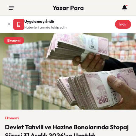
Yazar Para
Uygulamayı İndir
İndir
Haberleri anında takip edin
Ekonomi
Ekonomi
Devlet Tahvili ve Hazine Bonolarında Stopaj
Süresi 31 Aralık 2026’ya Uzatıldı