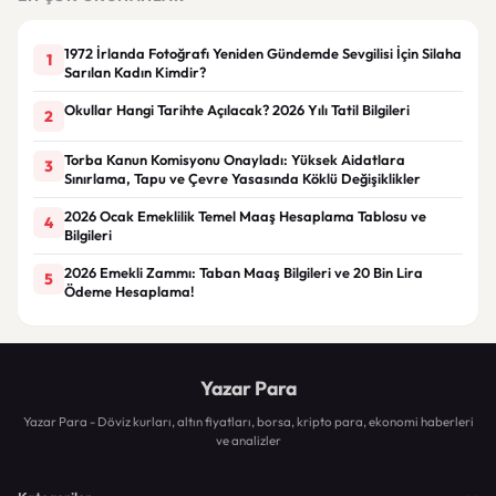
1972 İrlanda Fotoğrafı Yeniden Gündemde Sevgilisi İçin Silaha
1
Sarılan Kadın Kimdir?
Okullar Hangi Tarihte Açılacak? 2026 Yılı Tatil Bilgileri
2
Torba Kanun Komisyonu Onayladı: Yüksek Aidatlara
3
Sınırlama, Tapu ve Çevre Yasasında Köklü Değişiklikler
2026 Ocak Emeklilik Temel Maaş Hesaplama Tablosu ve
4
Bilgileri
2026 Emekli Zammı: Taban Maaş Bilgileri ve 20 Bin Lira
5
Ödeme Hesaplama!
Yazar Para
Yazar Para - Döviz kurları, altın fiyatları, borsa, kripto para, ekonomi haberleri
ve analizler