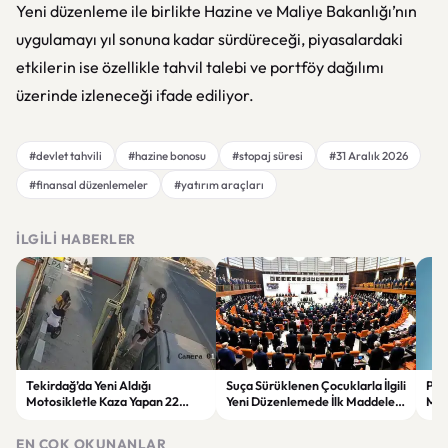
Yeni düzenleme ile birlikte Hazine ve Maliye Bakanlığı’nın
uygulamayı yıl sonuna kadar sürdüreceği, piyasalardaki
etkilerin ise özellikle tahvil talebi ve portföy dağılımı
üzerinde izleneceği ifade ediliyor.
#devlet tahvili
#hazine bonosu
#stopaj süresi
#31 Aralık 2026
#finansal düzenlemeler
#yatırım araçları
İLGILI HABERLER
Tekirdağ’da Yeni Aldığı
Suça Sürüklenen Çocuklarla İlgili
Pro
Motosikletle Kaza Yapan 22
Yeni Düzenlemede İlk Maddeler
Mak
Yaşındaki Genç Hayatını
Kabul Edildi
Ger
Kaybetti
EN ÇOK OKUNANLAR