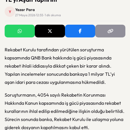
Yazar Para
Y
27 Mayıs 2026 12:55 · 1 dk okuma
Rekabet Kurulu tarafından yürütülen soruşturma
kapsamında
QNB Bank
hakkında iş gücü piyasasında
rekabet ihlali iddiasıyla dikkat çeken bir karar alındı.
Yapılan incelemeler sonucunda bankaya 1 milyar TL’yi
aşan idari para cezası uygulanmasına hükmedildi.
Soruşturmanın, 4054 sayılı Rekabetin Korunması
Hakkında Kanun kapsamında iş gücü piyasasında rekabet
kurallarının ihlal edilip edilmediğine ilişkin olduğu belirtildi.
Sürecin sonunda banka, Rekabet Kurulu ile uzlaşma yoluna
giderek dosyanın kapatılmasını kabul etti.