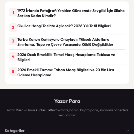
1972 İrlanda Fotoğrafı Yeniden Gündemde Sevgilisi İçin Silaha
1
Sarılan Kadın Kimdir?
Okullar Hangi Tarihte Açılacak? 2026 Yılı Tatil Bilgileri
2
Torba Kanun Komisyonu Onayladı: Yüksek Aidatlara
3
Sınırlama, Tapu ve Çevre Yasasında Köklü Değişiklikler
2026 Ocak Emeklilik Temel Maaş Hesaplama Tablosu ve
4
Bilgileri
2026 Emekli Zammı: Taban Maaş Bilgileri ve 20 Bin Lira
5
Ödeme Hesaplama!
Yazar Para
Yazar Para - Döviz kurları, altın fiyatları, borsa, kripto para, ekonomi haberleri
ve analizler
Kategoriler