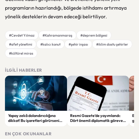
programların hazırlandığı, bölgede istihdamı artırmaya
yönelik desteklerin devam edeceği belirtiliyor.
#Cevdet Yılmaz
#Kahramanmaraş
#deprem bölgesi
#afet yönetimi
#kalıcı konut
#şehir inşası
#iklim dostu şehirler
#kültürel miras
İLGILI HABERLER
Yapay zekâ dolandırıcılığına
Resmi Gazete’de yayımlandı:
Enf
dikkat! Bu işaretleri görürseniz
Dört önemli diplomatik göreve
ger
hemen durun
yeni büyükelçiler atandı
eko
EN ÇOK OKUNANLAR