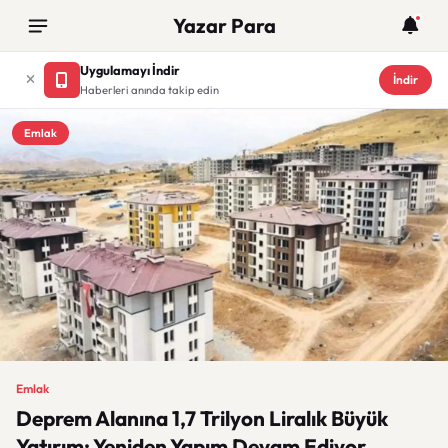
Yazar Para
Uygulamayı İndir
İndir
Haberleri anında takip edin
Emlak
Emlak
Deprem Alanına 1,7 Trilyon Liralık Büyük
Yatırım: Yeniden Yapım Devam Ediyor