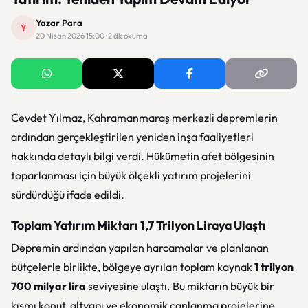
Yazar Para
Y
20 Nisan 2026 15:00 · 2 dk okuma
Cevdet Yılmaz
, Kahramanmaraş merkezli depremlerin
ardından gerçekleştirilen yeniden inşa faaliyetleri
hakkında detaylı bilgi verdi. Hükümetin afet bölgesinin
toparlanması için büyük ölçekli yatırım projelerini
sürdürdüğü ifade edildi.
Toplam Yatırım Miktarı 1,7 Trilyon Liraya Ulaştı
Depremin ardından yapılan harcamalar ve planlanan
bütçelerle birlikte, bölgeye ayrılan toplam kaynak
1 trilyon
700 milyar lira
seviyesine ulaştı. Bu miktarın büyük bir
kısmı konut, altyapı ve ekonomik canlanma projelerine