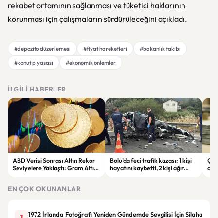
rekabet ortamının sağlanması ve tüketici haklarının
korunması için çalışmaların sürdürüleceğini açıkladı.
#depozito düzenlemesi
#fiyat hareketleri
#bakanlık takibi
#konut piyasası
#ekonomik önlemler
İLGILI HABERLER
ABD Verisi Sonrası Altın Rekor
Bolu’da feci trafik kazası: 1 kişi
Çift
Seviyelere Yaklaştı: Gram Altın
hayatını kaybetti, 2 kişi ağır
des
6 Bin 700 TL Sınırında
yaralandı
yatı
EN ÇOK OKUNANLAR
1972 İrlanda Fotoğrafı Yeniden Gündemde Sevgilisi İçin Silaha
1