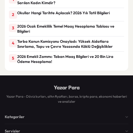
Sarılan Kadın Kimdir?
Okullar Hangi Tarihte Açılacak? 2026 Yılı Tatil Bilgileri
2
2026 Ocak Emeklilik Temel Maaş Hesaplama Tablosu ve
3
Bilgileri
Torba Kanun Komisyonu Onayladı: Yüksek Aidatlara
4
Sınırlama, Tapu ve Çevre Yasasında Köklü Değişiklikler
2026 Emekli Zammı: Taban Maaş Bilgileri ve 20 Bin Lira
5
Ödeme Hesaplama!
Yazar Para
Yazar Para - Döviz kurları, altın fiyatları, borsa, kripto para, ekonomi haberleri
ve analizler
Kategoriler
Servisler