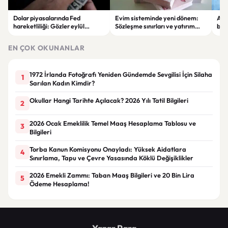
Dolar piyasalarında Fed
Evim sisteminde yeni dönem:
Alta
hareketliliği: Gözler eylül
Sözleşme sınırları ve yatırım
bell
ayındaki faiz kararında
kuralları değişti
Bil
duy
EN ÇOK OKUNANLAR
1972 İrlanda Fotoğrafı Yeniden Gündemde Sevgilisi İçin Silaha
1
Sarılan Kadın Kimdir?
Okullar Hangi Tarihte Açılacak? 2026 Yılı Tatil Bilgileri
2
2026 Ocak Emeklilik Temel Maaş Hesaplama Tablosu ve
3
Bilgileri
Torba Kanun Komisyonu Onayladı: Yüksek Aidatlara
4
Sınırlama, Tapu ve Çevre Yasasında Köklü Değişiklikler
2026 Emekli Zammı: Taban Maaş Bilgileri ve 20 Bin Lira
5
Ödeme Hesaplama!