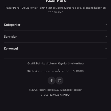
Yazar Para
Yazar Para - Döviz kurları, altın fiyatları, borsa, kripto para, ekonomi haberleri
ve analizler
Kategoriler
Servisler
Kurumsal
Gizlilik Politikası
Kullanım Koşulları
Site Haritası
info@yazarpara.com
+90 501 379 08 08
© 2026 Yazar Medya A.Ş. Tüm hakları saklıdır.
Egemen KEYDAL
eNews |