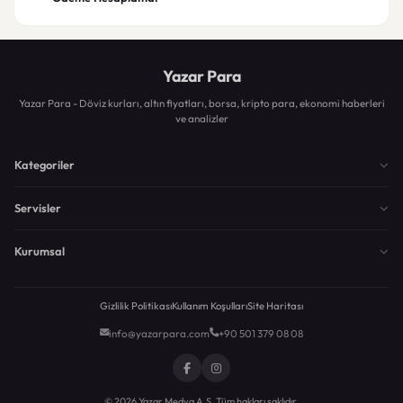
Yazar Para
Yazar Para - Döviz kurları, altın fiyatları, borsa, kripto para, ekonomi haberleri
ve analizler
Kategoriler
Servisler
Kurumsal
Gizlilik Politikası
Kullanım Koşulları
Site Haritası
info@yazarpara.com
+90 501 379 08 08
© 2026 Yazar Medya A.Ş. Tüm hakları saklıdır.