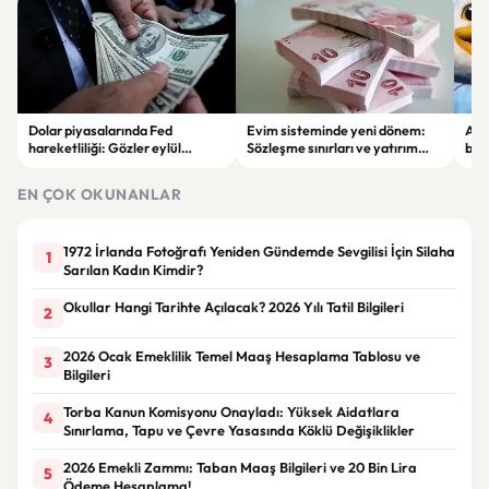
Dolar piyasalarında Fed
Evim sisteminde yeni dönem:
Alta
hareketliliği: Gözler eylül
Sözleşme sınırları ve yatırım
bell
ayındaki faiz kararında
kuralları değişti
Bil
duy
EN ÇOK OKUNANLAR
1972 İrlanda Fotoğrafı Yeniden Gündemde Sevgilisi İçin Silaha
1
Sarılan Kadın Kimdir?
Okullar Hangi Tarihte Açılacak? 2026 Yılı Tatil Bilgileri
2
2026 Ocak Emeklilik Temel Maaş Hesaplama Tablosu ve
3
Bilgileri
Torba Kanun Komisyonu Onayladı: Yüksek Aidatlara
4
Sınırlama, Tapu ve Çevre Yasasında Köklü Değişiklikler
2026 Emekli Zammı: Taban Maaş Bilgileri ve 20 Bin Lira
5
Ödeme Hesaplama!