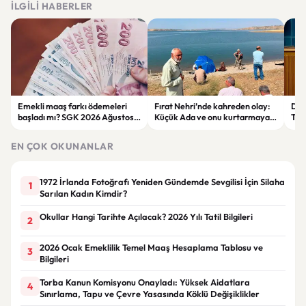
İLGILI HABERLER
Emekli maaş farkı ödemeleri
Fırat Nehri’nde kahreden olay:
Der
başladı mı? SGK 2026 Ağustos
Küçük Ada ve onu kurtarmaya
Tepk
ödeme takvimini açıkladı
çalışan kadın hayatını kaybetti
Ter
EN ÇOK OKUNANLAR
1972 İrlanda Fotoğrafı Yeniden Gündemde Sevgilisi İçin Silaha
1
Sarılan Kadın Kimdir?
Okullar Hangi Tarihte Açılacak? 2026 Yılı Tatil Bilgileri
2
2026 Ocak Emeklilik Temel Maaş Hesaplama Tablosu ve
3
Bilgileri
Torba Kanun Komisyonu Onayladı: Yüksek Aidatlara
4
Sınırlama, Tapu ve Çevre Yasasında Köklü Değişiklikler