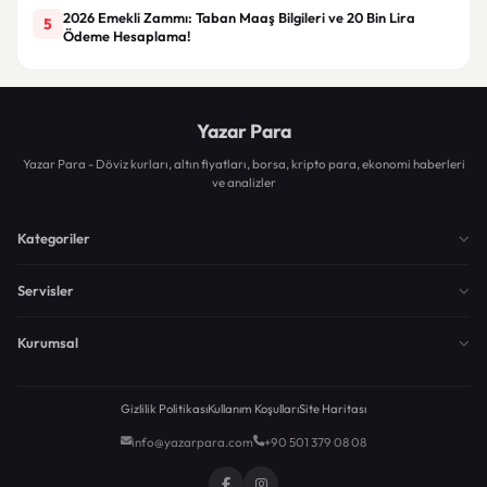
2026 Emekli Zammı: Taban Maaş Bilgileri ve 20 Bin Lira
5
Ödeme Hesaplama!
Yazar Para
Yazar Para - Döviz kurları, altın fiyatları, borsa, kripto para, ekonomi haberleri
ve analizler
Kategoriler
Servisler
Kurumsal
Gizlilik Politikası
Kullanım Koşulları
Site Haritası
info@yazarpara.com
+90 501 379 08 08