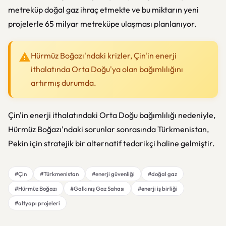
metreküp doğal gaz ihraç etmekte ve bu miktarın yeni
projelerle 65 milyar metreküpe ulaşması planlanıyor.
Hürmüz Boğazı'ndaki krizler, Çin'in enerji
ithalatında Orta Doğu'ya olan bağımlılığını
artırmış durumda.
Çin'in enerji ithalatındaki Orta Doğu bağımlılığı nedeniyle,
Hürmüz Boğazı'ndaki sorunlar sonrasında Türkmenistan,
Pekin için stratejik bir alternatif tedarikçi haline gelmiştir.
#Çin
#Türkmenistan
#enerji güvenliği
#doğal gaz
#Hürmüz Boğazı
#Galkınış Gaz Sahası
#enerji iş birliği
#altyapı projeleri