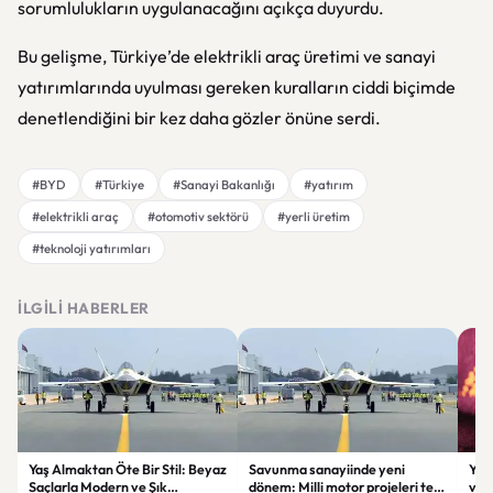
sorumlulukların uygulanacağını açıkça duyurdu.
Bu gelişme, Türkiye’de elektrikli araç üretimi ve sanayi
yatırımlarında uyulması gereken kuralların ciddi biçimde
denetlendiğini bir kez daha gözler önüne serdi.
#BYD
#Türkiye
#Sanayi Bakanlığı
#yatırım
#elektrikli araç
#otomotiv sektörü
#yerli üretim
#teknoloji yatırımları
İLGILI HABERLER
Yaş Almaktan Öte Bir Stil: Beyaz
Savunma sanayiinde yeni
Yap
Saçlarla Modern ve Şık
dönem: Milli motor projeleri tek
virü