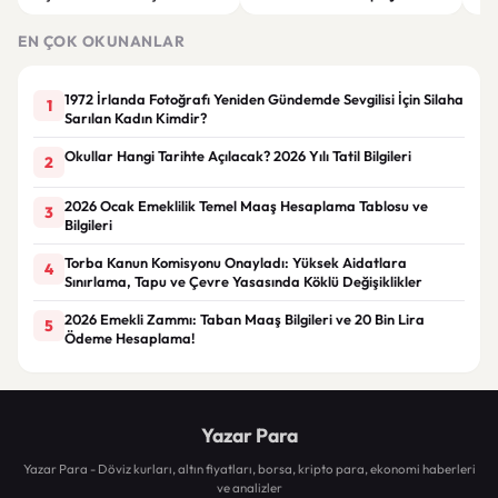
Görünüm Önerileri
çatı altında toplanıyor
düny
EN ÇOK OKUNANLAR
1972 İrlanda Fotoğrafı Yeniden Gündemde Sevgilisi İçin Silaha
1
Sarılan Kadın Kimdir?
Okullar Hangi Tarihte Açılacak? 2026 Yılı Tatil Bilgileri
2
2026 Ocak Emeklilik Temel Maaş Hesaplama Tablosu ve
3
Bilgileri
Torba Kanun Komisyonu Onayladı: Yüksek Aidatlara
4
Sınırlama, Tapu ve Çevre Yasasında Köklü Değişiklikler
2026 Emekli Zammı: Taban Maaş Bilgileri ve 20 Bin Lira
5
Ödeme Hesaplama!
Yazar Para
Yazar Para - Döviz kurları, altın fiyatları, borsa, kripto para, ekonomi haberleri
ve analizler