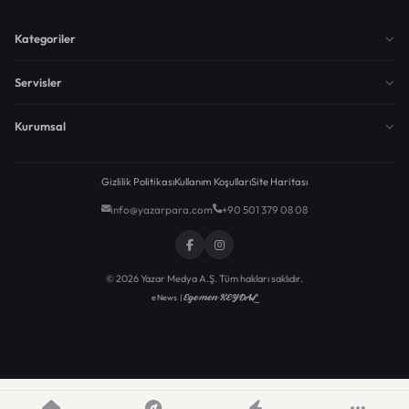
Kategoriler
Servisler
Kurumsal
Gizlilik Politikası
Kullanım Koşulları
Site Haritası
info@yazarpara.com
+90 501 379 08 08
© 2026 Yazar Medya A.Ş. Tüm hakları saklıdır.
Egemen KEYDAL
eNews |