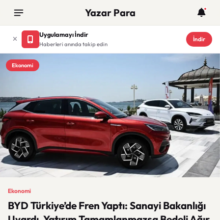
Yazar Para
Uygulamayı İndir
İndir
Haberleri anında takip edin
Ekonomi
Ekonomi
BYD Türkiye’de Fren Yaptı: Sanayi Bakanlığı
Uyardı, Yatırım Tamamlanmazsa Bedeli Ağır