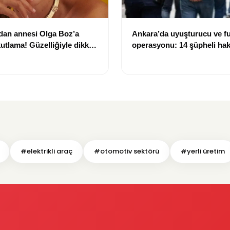
dan annesi Olga Boz’a
Ankara’da uyuşturucu ve f
utlama! Güzelliğiyle dikkat
operasyonu: 14 şüpheli ha
işlem başlatıldı
#elektrikli araç
#otomotiv sektörü
#yerli üretim