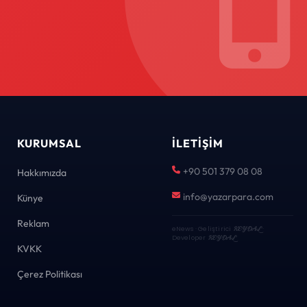
KURUMSAL
İLETIŞIM
+90 501 379 08 08
Hakkımızda
info@yazarpara.com
Künye
Reklam
eNews · Geliştirici
KEYDAL
·
Developer
KEYDAL
KVKK
Çerez Politikası