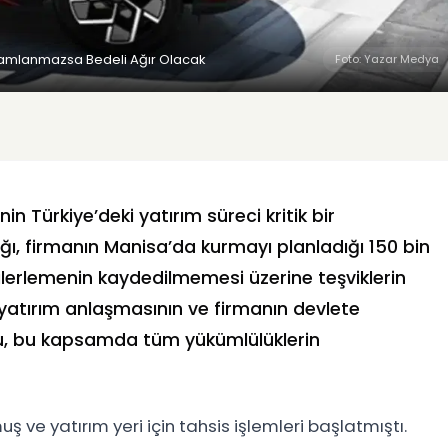
Tamamlanmazsa Bedeli Ağır Olacak
Foto: Yazar Medya
nin Türkiye’deki yatırım süreci kritik bir
ğı, firmanın Manisa’da kurmayı planladığı 150 bin
ilerlemenin kaydedilmemesi üzerine teşviklerin
ri, yatırım anlaşmasının ve firmanın devlete
u, bu kapsamda tüm yükümlülüklerin
ş ve yatırım yeri için tahsis işlemleri başlatmıştı.