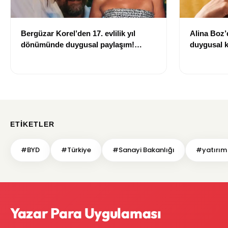
Bergüzar Korel’den 17. evlilik yıl
Alina Boz’
dönümünde duygusal paylaşım!
duygusal k
Düğün albümünü açtı
çekti
ETIKETLER
#BYD
#Türkiye
#Sanayi Bakanlığı
#yatırım
Yazar Para Uygulaması