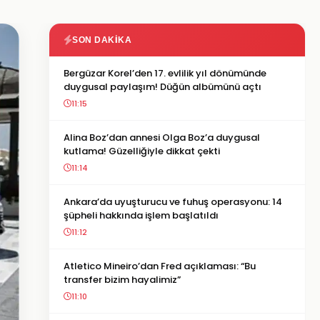
SON DAKIKA
Bergüzar Korel’den 17. evlilik yıl dönümünde
duygusal paylaşım! Düğün albümünü açtı
11:15
Alina Boz’dan annesi Olga Boz’a duygusal
kutlama! Güzelliğiyle dikkat çekti
11:14
Ankara’da uyuşturucu ve fuhuş operasyonu: 14
şüpheli hakkında işlem başlatıldı
11:12
Atletico Mineiro’dan Fred açıklaması: “Bu
transfer bizim hayalimiz”
11:10