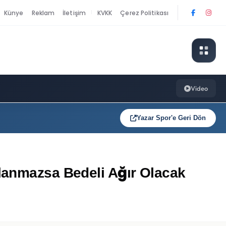
Künye
Reklam
İletişim
KVKK
Çerez Politikası
|
Video
Yazar Spor'e Geri Dön
mlanmazsa Bedeli Ağır Olacak