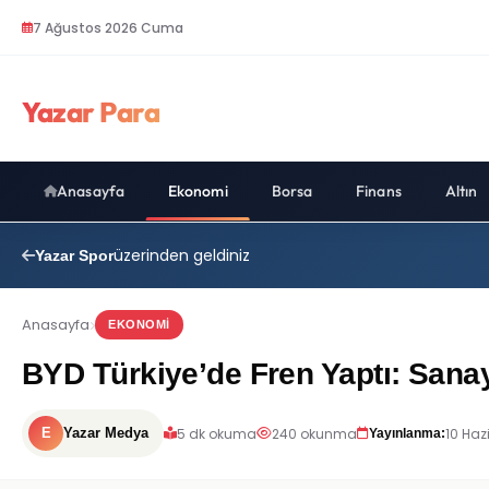
7 Ağustos 2026 Cuma
Yazar Para
Anasayfa
Ekonomi
Borsa
Finans
Altın
üzerinden geldiniz
Yazar Spor
Anasayfa
EKONOMI
BYD Türkiye’de Fren Yaptı: Sana
5 dk okuma
240 okunma
10 Haz
E
Yazar Medya
Yayınlanma: