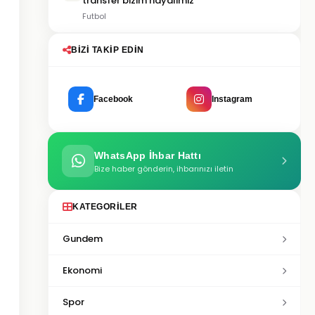
transfer bizim hayalimiz”
Futbol
BIZI TAKIP EDIN
Facebook
Instagram
WhatsApp İhbar Hattı
Bize haber gönderin, ihbarınızı iletin
KATEGORILER
Gundem
Ekonomi
Spor