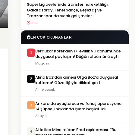
Süper Lig devlerinde transfer hareketliliği:
Galatasaray, Fenerbahçe, Beşiktaş ve
Trabzonspor’da sıcak gelişmeler
11:09
EN ÇOK OKUNANLAR
Bergüzar Korel’den 17. evlilik yıl dönümünde
1
duygusal paylaşım! Düğün albümünü açtı
Magazin
Alina Boz’dan annesi Olga Boz’a duygusal
2
kutlama! Güzelliğiyle dikkat çekti
Anne cocuk
Ankara’da uyuşturucu ve fuhuş operasyonu:
3
14 şüpheli hakkında işlem başlatıldı
Asayis
Atletico Mineiro’dan Fred açıklaması: “Bu
4