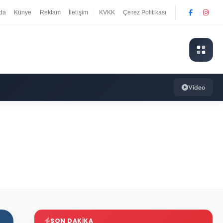
da
Künye
Reklam
İletişim
KVKK
Çerez Politikası
|
Video
SON DAKIKA