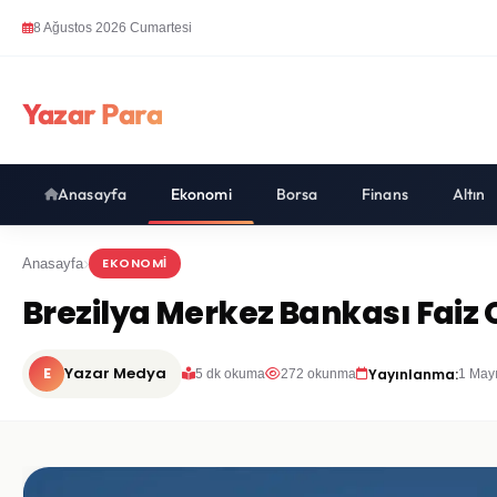
8 Ağustos 2026 Cumartesi
Yazar Para
Anasayfa
Ekonomi
Borsa
Finans
Altın
EKONOMI
Anasayfa
Brezilya Merkez Bankası Faiz 
E
Yazar Medya
Yayınlanma:
5 dk okuma
272 okunma
1 May