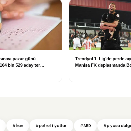
sınavı pazar günü
Trendyol 1. Lig’de perde açı
 104 bin 529 aday ter
Manisa FK deplasmanda Bo
mağlup etti
#İran
#petrol fiyatları
#ABD
#piyasa dalg