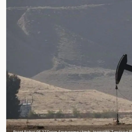
Brent Petrol 95,27 Dolar Seviyesine Ulaştı: Jeopolitik Tansiyon Fiy