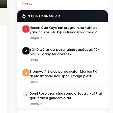
21:42
EN ÇOK OKUNANLAR
Hasan Can Kaya’nın programına katılan
1
yabancı uyruklu kişi çalışma izni olmadığı
gerekçesiyle gözaltına alındı
Magazin
YÖKDİL/2 sınavı pazar günü yapılacak: 104
2
bin 529 aday ter dökecek
Eğitim
Trendyol 1. Lig’de perde açıldı: Manisa FK
3
deplasmanda Boluspor’u mağlup etti
Futbol
Demi Rose uzun süre sonra ortaya çıktı! Plaj
4
görüntüleri gündem oldu
Magazin