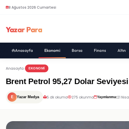
8 Ağustos 2026 Cumartesi
Yazar Para
Anasayfa
Ekonomi
Borsa
Finans
Altın
Anasayfa
EKONOMI
Brent Petrol 95,27 Dolar Seviyesin
5 dk okuma
275 okunma
21 Nisa
E
Yazar Medya
Yayınlanma: