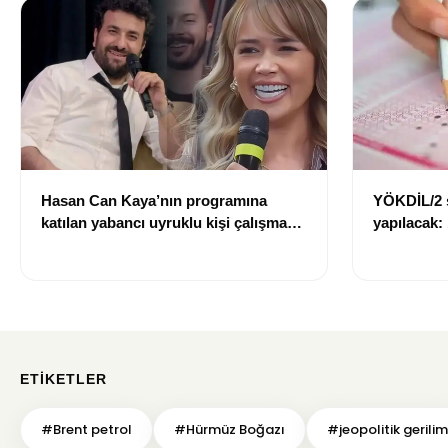
Hasan Can Kaya’nın programına
YÖKDİL/2 
katılan yabancı uyruklu kişi çalışma
yapılacak:
izni olmadığı gerekçesiyle gözaltına
dökecek
alındı
ETIKETLER
#Brent petrol
#Hürmüz Boğazı
#jeopolitik gerilim