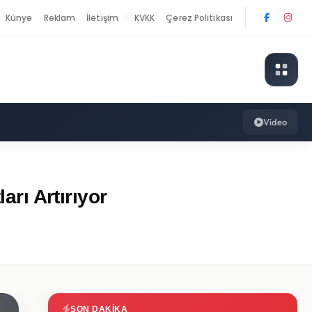
Künye
Reklam
İletişim
KVKK
Çerez Politikası
|
Video
arı Artırıyor
SON DAKIKA