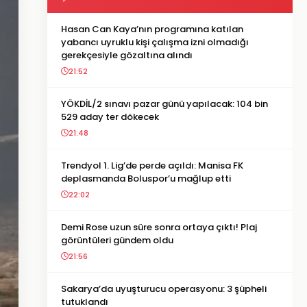
Hasan Can Kaya’nın programına katılan
yabancı uyruklu kişi çalışma izni olmadığı
gerekçesiyle gözaltına alındı
21:52
YÖKDİL/2 sınavı pazar günü yapılacak: 104 bin
529 aday ter dökecek
21:48
Trendyol 1. Lig’de perde açıldı: Manisa FK
deplasmanda Boluspor’u mağlup etti
22:02
Demi Rose uzun süre sonra ortaya çıktı! Plaj
görüntüleri gündem oldu
21:56
Sakarya’da uyuşturucu operasyonu: 3 şüpheli
tutuklandı