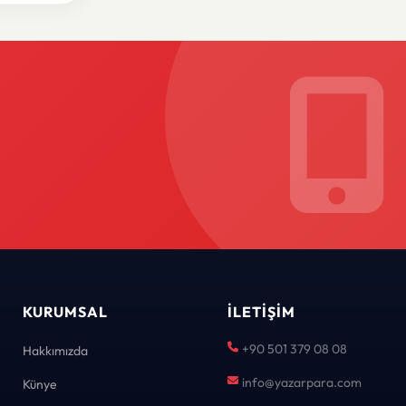
KURUMSAL
İLETIŞIM
+90 501 379 08 08
Hakkımızda
info@yazarpara.com
Künye