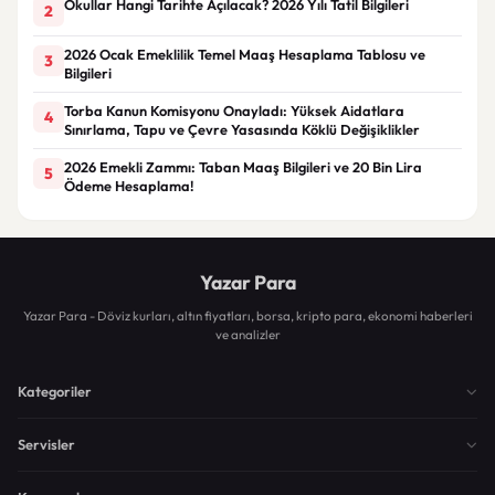
Okullar Hangi Tarihte Açılacak? 2026 Yılı Tatil Bilgileri
2
2026 Ocak Emeklilik Temel Maaş Hesaplama Tablosu ve
3
Bilgileri
Torba Kanun Komisyonu Onayladı: Yüksek Aidatlara
4
Sınırlama, Tapu ve Çevre Yasasında Köklü Değişiklikler
2026 Emekli Zammı: Taban Maaş Bilgileri ve 20 Bin Lira
5
Ödeme Hesaplama!
Yazar Para
Yazar Para - Döviz kurları, altın fiyatları, borsa, kripto para, ekonomi haberleri
ve analizler
Kategoriler
Servisler