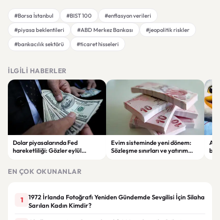
#Borsa İstanbul
#BIST 100
#enflasyon verileri
#piyasa beklentileri
#ABD Merkez Bankası
#jeopolitik riskler
#bankacılık sektörü
#ticaret hisseleri
İLGILI HABERLER
Dolar piyasalarında Fed
Evim sisteminde yeni dönem:
Alta
hareketliliği: Gözler eylül
Sözleşme sınırları ve yatırım
bell
ayındaki faiz kararında
kuralları değişti
Bil
duy
EN ÇOK OKUNANLAR
1972 İrlanda Fotoğrafı Yeniden Gündemde Sevgilisi İçin Silaha
1
Sarılan Kadın Kimdir?