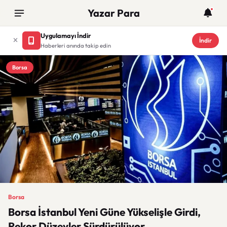
Yazar Para
Uygulamayı İndir
İndir
Haberleri anında takip edin
Borsa
Borsa
Borsa İstanbul Yeni Güne Yükselişle Girdi,
Rekor Düzeyler Sürdürülüyor