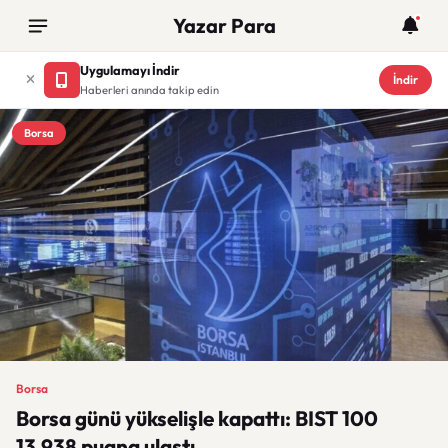
Yazar Para
Uygulamayı İndir
İndir
Haberleri anında takip edin
Borsa
Borsa
Borsa günü yükselişle kapattı: BIST 100
13.938 puana ulaştı