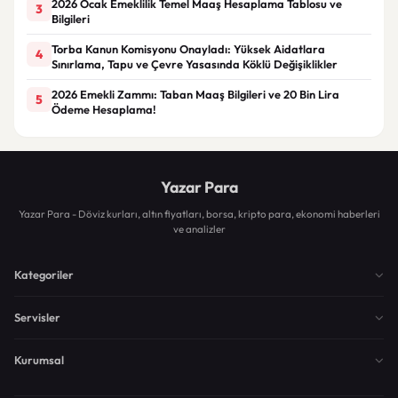
2026 Ocak Emeklilik Temel Maaş Hesaplama Tablosu ve
3
Bilgileri
Torba Kanun Komisyonu Onayladı: Yüksek Aidatlara
4
Sınırlama, Tapu ve Çevre Yasasında Köklü Değişiklikler
2026 Emekli Zammı: Taban Maaş Bilgileri ve 20 Bin Lira
5
Ödeme Hesaplama!
Yazar Para
Yazar Para - Döviz kurları, altın fiyatları, borsa, kripto para, ekonomi haberleri
ve analizler
Kategoriler
Servisler
Kurumsal