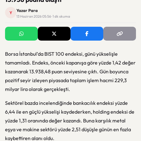
Yazar Para
Y
13 Haziran 2026 05:56 · 1 dk okuma
Borsa İstanbul’da BIST 100 endeksi, günü yükselişle
tamamladı. Endeks, önceki kapanışa göre yüzde 1,42 değer
kazanarak 13.938,48 puan seviyesine çıktı. Gün boyunca
pozitif seyir izleyen piyasada toplam işlem hacmi 229,3
milyar lira olarak gerçekleşti.
Sektörel bazda incelendiğinde bankacılık endeksi yüzde
6,44 ile en güçlü yükselişi kaydederken, holding endeksi de
yüzde 1,31 oranında değer kazandı. Buna karşılık metal
eşya ve makine sektörü yüzde 2,51 düşüşle günün en fazla
kaybettiren alanı oldu.