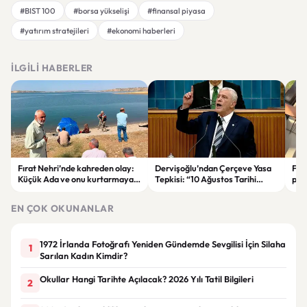
#BIST 100
#borsa yükselişi
#finansal piyasa
#yatırım stratejileri
#ekonomi haberleri
İLGILI HABERLER
Fırat Nehri’nde kahreden olay:
Dervişoğlu’ndan Çerçeve Yasa
Fah
Küçük Ada ve onu kurtarmaya
Tepkisi: “10 Ağustos Tarihi
pay
çalışan kadın hayatını kaybetti
Tercihinin Sebebi Ne?”
ail
EN ÇOK OKUNANLAR
1972 İrlanda Fotoğrafı Yeniden Gündemde Sevgilisi İçin Silaha
1
Sarılan Kadın Kimdir?
Okullar Hangi Tarihte Açılacak? 2026 Yılı Tatil Bilgileri
2