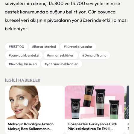
seviyelerinin direnç, 13.800 ve 13.700 seviyelerinin ise
destek konumunda olduğunu belirtiyor. Gün boyunca
küresel veri akışının piyasaların yönü üzerinde etkili olması
bekleniyor.
#BIST 100
#Borsa İstanbul
#küresel piyasalar
#bankacılık endeksi
#orman sektörleri
#Donald Trump
#teknoloji hisseleri
#yatırımcı beklentileri
İLGILI HABERLER
Makyajın Kalıcılığını Artıran
Gözenekleri Gizleyen ve Cildi
Koc
Makyaj Bazı Kullanmanın
Pürüzsüzleştiren En Etkili
Esk
Faydaları
Makyaj Bazı Önerileri