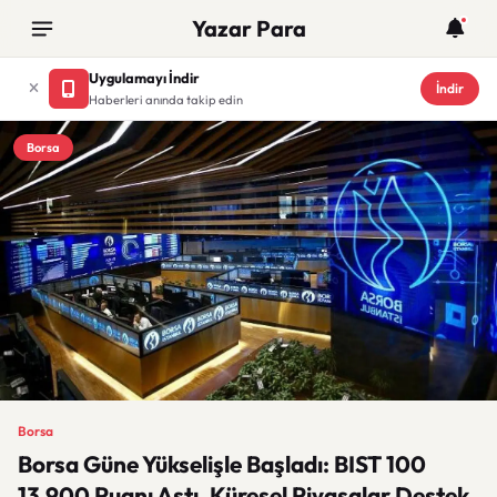
Yazar Para
Uygulamayı İndir
İndir
Haberleri anında takip edin
Borsa
Borsa
Borsa Güne Yükselişle Başladı: BIST 100
13.900 Puanı Aştı, Küresel Piyasalar Destek