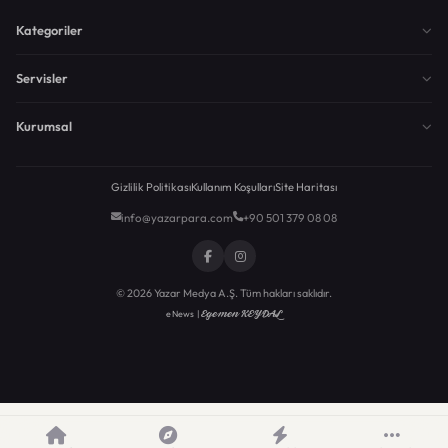
Kategoriler
Servisler
Kurumsal
Gizlilik Politikası
Kullanım Koşulları
Site Haritası
info@yazarpara.com
+90 501 379 08 08
© 2026 Yazar Medya A.Ş. Tüm hakları saklıdır.
Egemen KEYDAL
eNews |