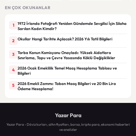
EN ÇOK OKUNANLAR
1972 İrlanda Fotoğrafı Yeniden Gündemde Sevgilisi İçin Silaha
1
Sarılan Kadın Kimdir?
Okullar Hangi Tarihte Açılacak? 2026 Yılı Tatil Bilgileri
2
Torba Kanun Komisyonu Onayladı: Yüksek Aidatlara
3
Sınırlama, Tapu ve Çevre Yasasında Köklü Değişiklikler
2026 Ocak Emeklilik Temel Maaş Hesaplama Tablosu ve
4
Bilgileri
2026 Emekli Zammı: Taban Maaş Bilgileri ve 20 Bin Lira
5
Ödeme Hesaplama!
Yazar Para
Yazar Para - Döviz kurları, altın fiyatları, borsa, kripto para, ekonomi haberleri
ve analizler