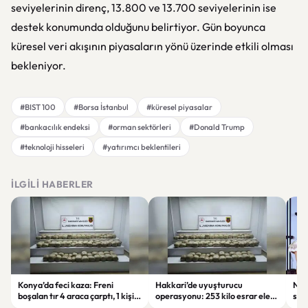
seviyelerinin direnç, 13.800 ve 13.700 seviyelerinin ise
destek konumunda olduğunu belirtiyor. Gün boyunca
küresel veri akışının piyasaların yönü üzerinde etkili olması
bekleniyor.
#BIST 100
#Borsa İstanbul
#küresel piyasalar
#bankacılık endeksi
#orman sektörleri
#Donald Trump
#teknoloji hisseleri
#yatırımcı beklentileri
İLGILI HABERLER
Konya’da feci kaza: Freni
Hakkari’de uyuşturucu
Net
boşalan tır 4 araca çarptı, 1 kişi
operasyonu: 253 kilo esrar ele
sür
hayatını kaybetti
geçirildi
hik