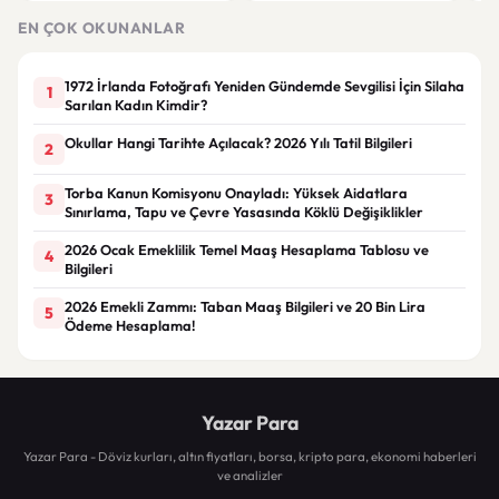
EN ÇOK OKUNANLAR
1972 İrlanda Fotoğrafı Yeniden Gündemde Sevgilisi İçin Silaha
1
Sarılan Kadın Kimdir?
Okullar Hangi Tarihte Açılacak? 2026 Yılı Tatil Bilgileri
2
Torba Kanun Komisyonu Onayladı: Yüksek Aidatlara
3
Sınırlama, Tapu ve Çevre Yasasında Köklü Değişiklikler
2026 Ocak Emeklilik Temel Maaş Hesaplama Tablosu ve
4
Bilgileri
2026 Emekli Zammı: Taban Maaş Bilgileri ve 20 Bin Lira
5
Ödeme Hesaplama!
Yazar Para
Yazar Para - Döviz kurları, altın fiyatları, borsa, kripto para, ekonomi haberleri
ve analizler