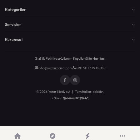
Kategoriler
Servisler
Kurumsal
Gizlilik Politikası
Kullanım Koşulları
Site Haritası
info@yazarpara.com
+90 501 379 08 08
© 2026 Yazar Medya A.Ş. Tüm hakları saklıdır.
Egemen KEYDAL
eNews |