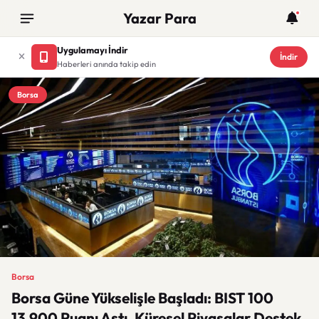
Yazar Para
Uygulamayı İndir
İndir
Haberleri anında takip edin
Borsa
Borsa
Borsa Güne Yükselişle Başladı: BIST 100
13.900 Puanı Aştı, Küresel Piyasalar Destek