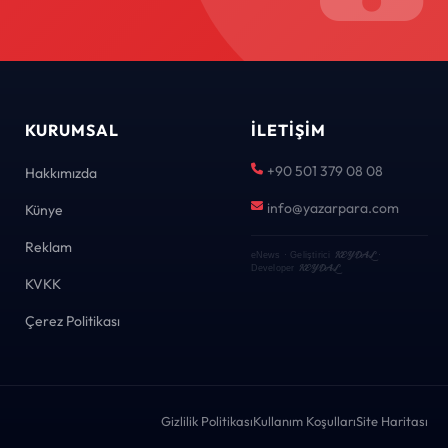
KURUMSAL
İLETIŞIM
+90 501 379 08 08
Hakkımızda
info@yazarpara.com
Künye
Reklam
KEYDAL
eNews · Geliştirici
·
KEYDAL
Developer
KVKK
Çerez Politikası
Gizlilik Politikası
Kullanım Koşulları
Site Haritası