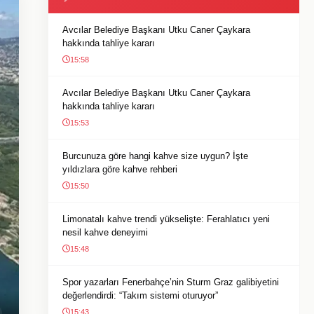
Avcılar Belediye Başkanı Utku Caner Çaykara
hakkında tahliye kararı
15:58
Avcılar Belediye Başkanı Utku Caner Çaykara
hakkında tahliye kararı
15:53
Burcunuza göre hangi kahve size uygun? İşte
yıldızlara göre kahve rehberi
15:50
Limonatalı kahve trendi yükselişte: Ferahlatıcı yeni
nesil kahve deneyimi
15:48
Spor yazarları Fenerbahçe’nin Sturm Graz galibiyetini
değerlendirdi: “Takım sistemi oturuyor”
15:43