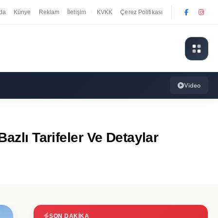
da
Künye
Reklam
İletişim
KVKK
Çerez Politikası
|
Video
azlı Tarifeler Ve Detaylar
SON DAKIKA