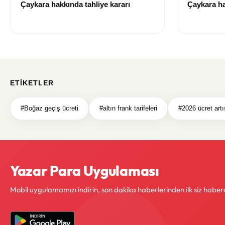
Çaykara hakkında tahliye kararı
Çaykara ha
ETIKETLER
#Boğaz geçiş ücreti
#altın frank tarifeleri
#2026 ücret artı
Yazar Para Uygulaması
Mobil uygulamamızı indirin, son dakika haberlerinden ilk siz haber