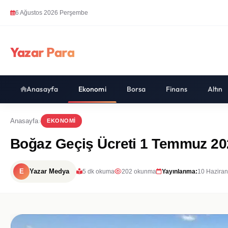
6 Ağustos 2026 Perşembe
Yazar Para
Anasayfa
Ekonomi
Borsa
Finans
Altın
Anasayfa
EKONOMI
Boğaz Geçiş Ücreti 1 Temmuz 2026'
E
Yazar Medya
5 dk okuma
202 okunma
Yayınlanma:
10 Haziran