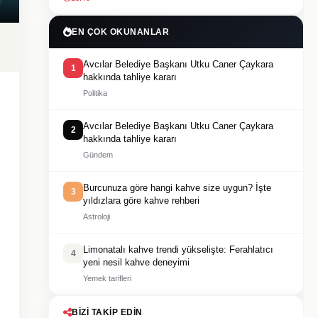
EN ÇOK OKUNANLAR
Avcılar Belediye Başkanı Utku Caner Çaykara
1
hakkında tahliye kararı
Politika
Avcılar Belediye Başkanı Utku Caner Çaykara
2
hakkında tahliye kararı
Gündem
Burcunuza göre hangi kahve size uygun? İşte
3
yıldızlara göre kahve rehberi
Astroloji
Limonatalı kahve trendi yükselişte: Ferahlatıcı
4
yeni nesil kahve deneyimi
Yemek tarifleri
BIZI TAKIP EDIN