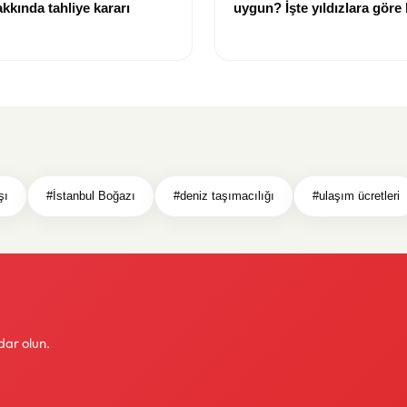
kkında tahliye kararı
uygun? İşte yıldızlara göre
rehberi
şı
#İstanbul Boğazı
#deniz taşımacılığı
#ulaşım ücretleri
dar olun.