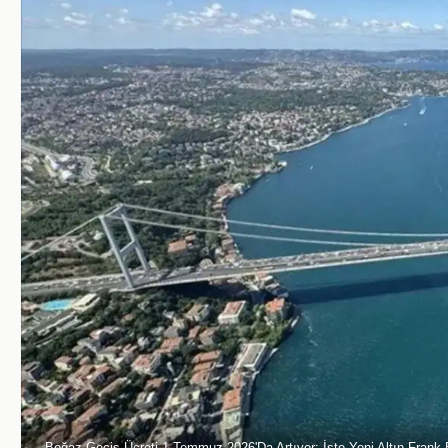
Boğaz Geçiş Ücreti 1 Temmuz 2026'Da Artıyor: İşte Yeni Altın Frank B