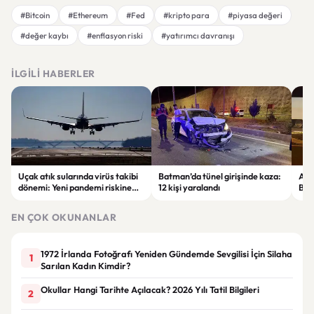
#Bitcoin
#Ethereum
#Fed
#kripto para
#piyasa değeri
#değer kaybı
#enflasyon riski
#yatırımcı davranışı
İLGILI HABERLER
Uçak atık sularında virüs takibi
Batman’da tünel girişinde kaza:
Ada
dönemi: Yeni pandemi riskine
12 kişi yaralandı
Bel
karşı erken uyarı sistemi
yaşa
geliştiriliyor
EN ÇOK OKUNANLAR
1972 İrlanda Fotoğrafı Yeniden Gündemde Sevgilisi İçin Silaha
1
Sarılan Kadın Kimdir?
Okullar Hangi Tarihte Açılacak? 2026 Yılı Tatil Bilgileri
2