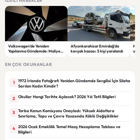
İLGILI HABERLER
Volkswagen’de Yeniden
Afyonkarahisar Emirdağ’da
Hatt
Yapılanma Gündemde: Maliyet
kavşak kazası: 5 kişi yaralandı
ulus
Azaltma Planı Tartışılıyor
ülk
alıy
EN ÇOK OKUNANLAR
1972 İrlanda Fotoğrafı Yeniden Gündemde Sevgilisi İçin Silaha
1
Sarılan Kadın Kimdir?
Okullar Hangi Tarihte Açılacak? 2026 Yılı Tatil Bilgileri
2
Torba Kanun Komisyonu Onayladı: Yüksek Aidatlara
3
Sınırlama, Tapu ve Çevre Yasasında Köklü Değişiklikler
2026 Ocak Emeklilik Temel Maaş Hesaplama Tablosu ve
4
Bilgileri