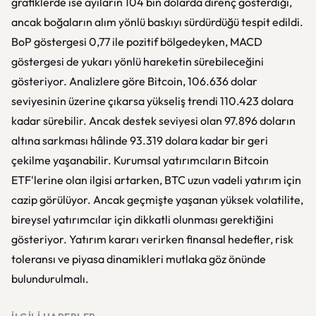
grafiklerde ise ayıların 104 bin dolarda direnç gösterdiği,
ancak boğaların alım yönlü baskıyı sürdürdüğü tespit edildi.
BoP göstergesi 0,77 ile pozitif bölgedeyken, MACD
göstergesi de yukarı yönlü hareketin sürebileceğini
gösteriyor. Analizlere göre Bitcoin, 106.636 dolar
seviyesinin üzerine çıkarsa yükseliş trendi 110.423 dolara
kadar sürebilir. Ancak destek seviyesi olan 97.896 doların
altına sarkması hâlinde 93.319 dolara kadar bir geri
çekilme yaşanabilir. Kurumsal yatırımcıların Bitcoin
ETF'lerine olan ilgisi artarken, BTC uzun vadeli yatırım için
cazip görülüyor. Ancak geçmişte yaşanan yüksek volatilite,
bireysel yatırımcılar için dikkatli olunması gerektiğini
gösteriyor. Yatırım kararı verirken finansal hedefler, risk
toleransı ve piyasa dinamikleri mutlaka göz önünde
bulundurulmalı.