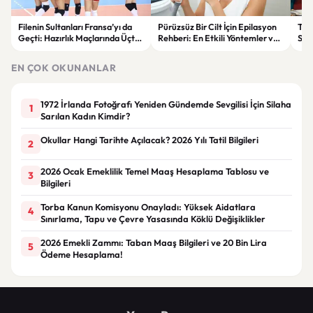
Filenin Sultanları Fransa’yı da
Pürüzsüz Bir Cilt İçin Epilasyon
Tra
Geçti: Hazırlık Maçlarında Üçte
Rehberi: En Etkili Yöntemler ve
Sal
Üç Yaptı
Dikkat Edilmesi Gerekenler
Rüy
EN ÇOK OKUNANLAR
1972 İrlanda Fotoğrafı Yeniden Gündemde Sevgilisi İçin Silaha
1
Sarılan Kadın Kimdir?
Okullar Hangi Tarihte Açılacak? 2026 Yılı Tatil Bilgileri
2
2026 Ocak Emeklilik Temel Maaş Hesaplama Tablosu ve
3
Bilgileri
Torba Kanun Komisyonu Onayladı: Yüksek Aidatlara
4
Sınırlama, Tapu ve Çevre Yasasında Köklü Değişiklikler
2026 Emekli Zammı: Taban Maaş Bilgileri ve 20 Bin Lira
5
Ödeme Hesaplama!