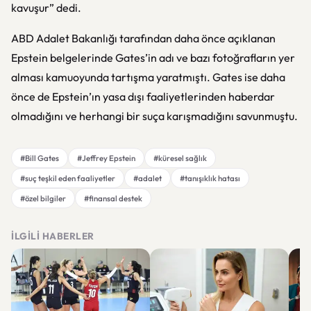
kavuşur” dedi.
ABD Adalet Bakanlığı tarafından daha önce açıklanan
Epstein belgelerinde Gates’in adı ve bazı fotoğrafların yer
alması kamuoyunda tartışma yaratmıştı. Gates ise daha
önce de Epstein’ın yasa dışı faaliyetlerinden haberdar
olmadığını ve herhangi bir suça karışmadığını savunmuştu.
#Bill Gates
#Jeffrey Epstein
#küresel sağlık
#suç teşkil eden faaliyetler
#adalet
#tanışıklık hatası
#özel bilgiler
#finansal destek
İLGILI HABERLER