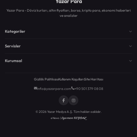
Yazar Para
Yazar Para - Döviz kurları, altın fiyatları, borsa, kripto para, ekonomi haberleri
ve analizler
Kategoriler
Servisler
Kurumsal
Gizlilik Politikası
Kullanım Koşulları
Site Haritası
info@yazarpara.com
+90 501 379 08 08
© 2026 Yazar Medya A.Ş. Tüm hakları saklıdır.
Egemen KEYDAL
eNews |