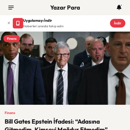
Yazar Para
Uygulamayı İndir
İndir
Haberleri anında takip edin
Finans
Finans
Bill Gates Epstein İfadesi: “Adasına
Gitmedim, Kimseyi Mağdur Etmedim”