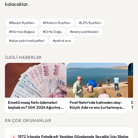
kalacaklar.
#Benzin fiyatları
#Motorin fiyatları
#LPG fiyatları
#Hürmüz Boğazı
#Orta Doğu
#enerji politikaları
#akaryakıt maliyetleri
#petrol arzı
İLGILI HABERLER
Emekli maaş farkı ödemeleri
Fırat Nehri’nde kahreden olay:
Der
başladı mı? SGK 2026 Ağustos
Küçük Ada ve onu kurtarmaya
Tepk
ödeme takvimini açıkladı
çalışan kadın hayatını kaybetti
Ter
EN ÇOK OKUNANLAR
1972 İrlanda Fotoğrafı Yeniden Gündemde Sevgilisi İçin Silaha