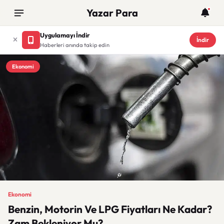
Yazar Para
Uygulamayı İndir
İndir
Haberleri anında takip edin
Ekonomi
Ekonomi
Benzin, Motorin Ve LPG Fiyatları Ne Kadar?
Zam Bekleniyor Mu?