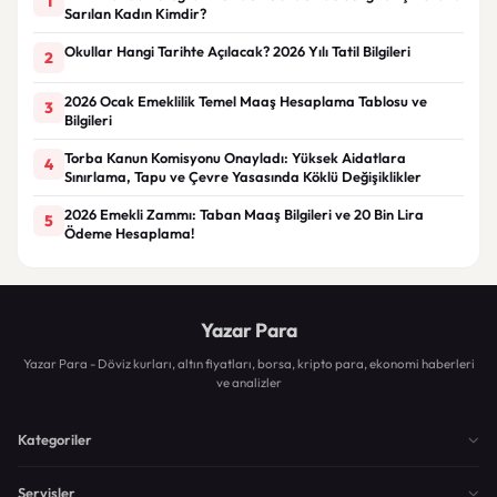
1
Sarılan Kadın Kimdir?
Okullar Hangi Tarihte Açılacak? 2026 Yılı Tatil Bilgileri
2
2026 Ocak Emeklilik Temel Maaş Hesaplama Tablosu ve
3
Bilgileri
Torba Kanun Komisyonu Onayladı: Yüksek Aidatlara
4
Sınırlama, Tapu ve Çevre Yasasında Köklü Değişiklikler
2026 Emekli Zammı: Taban Maaş Bilgileri ve 20 Bin Lira
5
Ödeme Hesaplama!
Yazar Para
Yazar Para - Döviz kurları, altın fiyatları, borsa, kripto para, ekonomi haberleri
ve analizler
Kategoriler
Servisler