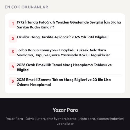
Çöz
EN ÇOK OKUNANLAR
1972 İrlanda Fotoğrafı Yeniden Gündemde Sevgilisi İçin Silaha
1
Sarılan Kadın Kimdir?
Okullar Hangi Tarihte Açılacak? 2026 Yılı Tatil Bilgileri
2
Torba Kanun Komisyonu Onayladı: Yüksek Aidatlara
3
Sınırlama, Tapu ve Çevre Yasasında Köklü Değişiklikler
2026 Ocak Emeklilik Temel Maaş Hesaplama Tablosu ve
4
Bilgileri
2026 Emekli Zammı: Taban Maaş Bilgileri ve 20 Bin Lira
5
Ödeme Hesaplama!
Yazar Para
Yazar Para - Döviz kurları, altın fiyatları, borsa, kripto para, ekonomi haberleri
ve analizler