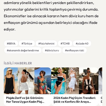
adımlara yönelik beklentileri yeniden şekillendirirken,
yatırımcılar gözlerini kritik toplantıya çevirmiş durumda.
Ekonomistler ise alınacak kararın hem döviz kuru hem de
enflasyon görünümü açısından belirleyici olacağını ifade
ediyor.
#BBVA
#Türkiye
#faiz tahmini
#TCMB
#yüzde 40
#ekonomik değerlendirme
#döviz kuru
#enflasyon riski
İLGILI HABERLER
Plajda Zarif ve Şık Görünüm:
2026 Kadın Plaj Giyim Trendleri:
Güz
Her Tarza Uygun Kadın Plaj
Şıklık ve Konforu Bir Araya
Dön
Giyim Önerileri
Getiren Modeller
Bakı