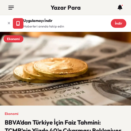
Yazar Para
Uygulamayı İndir
İndir
Haberleri anında takip edin
Ekonomi
Ekonomi
BBVA’dan Türkiye İçin Faiz Tahmini:
TCMB’nin Yüzde 40’a Çıkarması Bekleniyor