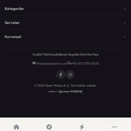
Kategoriler
Servisler
Kurumsal
Gizlilik Politikası
Kullanım Koşulları
Site Haritası
info@yazarpara.com
+90 501 379 08 08
© 2026 Yazar Medya A.Ş. Tüm hakları saklıdır.
Egemen KEYDAL
eNews |