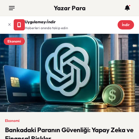
Yazar Para
Uygulamayı İndir
İndir
Haberleri anında takip edin
Ekonomi
Ekonomi
Bankadaki Paranın Güvenliği: Yapay Zeka ve
Finansal Riskler