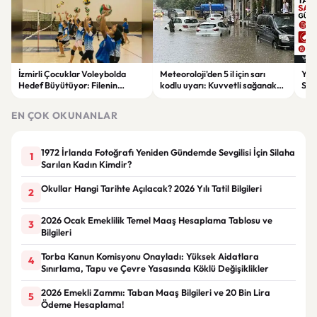
İzmirli Çocuklar Voleybolda
Meteoroloji'den 5 il için sarı
Yaz
Hedef Büyütüyor: Filenin
kodlu uyarı: Kuvvetli sağanak
Spon
Sultanları İlham Kaynağı Oldu
ve fırtına geliyor
Günc
EN ÇOK OKUNANLAR
1972 İrlanda Fotoğrafı Yeniden Gündemde Sevgilisi İçin Silaha
1
Sarılan Kadın Kimdir?
Okullar Hangi Tarihte Açılacak? 2026 Yılı Tatil Bilgileri
2
2026 Ocak Emeklilik Temel Maaş Hesaplama Tablosu ve
3
Bilgileri
Torba Kanun Komisyonu Onayladı: Yüksek Aidatlara
4
Sınırlama, Tapu ve Çevre Yasasında Köklü Değişiklikler
2026 Emekli Zammı: Taban Maaş Bilgileri ve 20 Bin Lira
5
Ödeme Hesaplama!