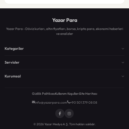
Yazar Para
Yazar Para - Döviz kurları, altın fiyatları, borsa, kripto para, ekonomi haberleri
ve analizler
Kategoriler
Servisler
Kurumsal
Gizlilik Politikası
Kullanım Koşulları
Site Haritası
info@yazarpara.com
+90 501 379 08 08
© 2026 Yazar Medya A.Ş. Tüm hakları saklıdır.