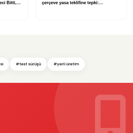
i Bitti,
çerçeve yasa teklifine tepki:
e Zaman
“Meselenin ruhuna aykırı”
si
#test sürüşü
#yerli üretim