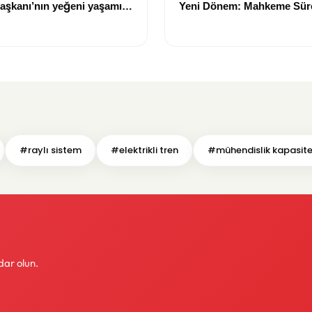
aşkanı’nın yeğeni yaşamını
Yeni Dönem: Mahkeme Sürec
Trabzon'un Dev Projesi N
Tamamlanacak?
#raylı sistem
#elektrikli tren
#mühendislik kapasite
dar olun.