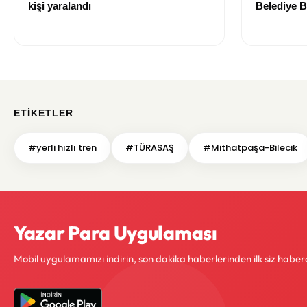
kişi yaralandı
Belediye B
yitirdi
ETIKETLER
#yerli hızlı tren
#TÜRASAŞ
#Mithatpaşa-Bilecik
Yazar Para Uygulaması
Mobil uygulamamızı indirin, son dakika haberlerinden ilk siz haber