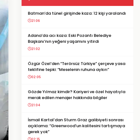
Batman’da tünel girişinde kaza: 12 kişi yaralandı
21:06
Adana’da acı kaza: Eski Pozantı Belediye
Başkanı’nın yeğeni yaşamını yitirdi
21:02
Özgür Özel’den “Terörsüz Türkiye” çerçeve yasa
teklifine tepki: “Meselenin ruhuna aykırı”
02:05
Gözde Yılmaz kimdir? Kariyeri ve özel hayatıyla
merak edilen menajer hakkında bilgiler
21:04
İsmail Kartal’dan Sturm Graz galibiyeti sonrası
açıklama: “Greenwood’un kalitesini tartışmaya
gerek yok”
02:15