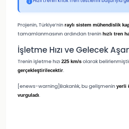
Hızlı trenin kritik fren testlerini başarıyla geçt
Projenin, Türkiye’nin
raylı sistem mühendislik kap
tamamlanmasının ardından trenin
hızlı tren 
İşletme Hızı ve Gelecek Aş
Trenin işletme hızı
olarak belirlenmişti
225 km/s
.
gerçekleştirilecektir
[enews-warning]Bakanlık, bu gelişmenin
yerli
.
vurguladı