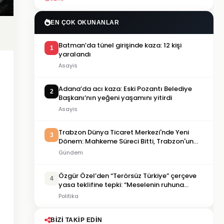
EN ÇOK OKUNANLAR
Batman’da tünel girişinde kaza: 12 kişi
1
yaralandı
Asayis
Adana’da acı kaza: Eski Pozantı Belediye
2
Başkanı’nın yeğeni yaşamını yitirdi
Asayis
Trabzon Dünya Ticaret Merkezi'nde Yeni
3
Dönem: Mahkeme Süreci Bitti, Trabzon'un
Dev Projesi Ne Zaman Tamamlanacak?
Gündem
Özgür Özel’den “Terörsüz Türkiye” çerçeve
4
yasa teklifine tepki: “Meselenin ruhuna
aykırı”
Politika
BIZI TAKIP EDIN