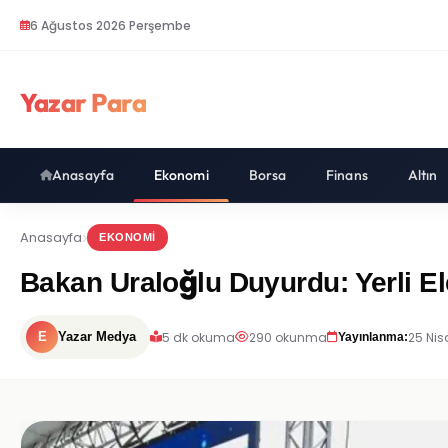
6 Ağustos 2026 Perşembe
Yazar Para
Anasayfa
Ekonomi
Borsa
Finans
Altın
Anasayfa
EKONOMI
Bakan Uraloğlu Duyurdu: Yerli Ele
5 dk okuma
290 okunma
25 Nis
E
Yazar Medya
Yayınlanma: