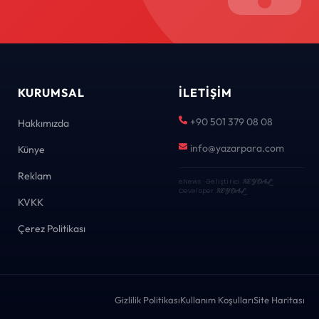
KURUMSAL
İLETIŞIM
+90 501 379 08 08
Hakkımızda
info@yazarpara.com
Künye
Reklam
eNews · Geliştirici
KEYDAL
·
Developer
KEYDAL
KVKK
Çerez Politikası
Gizlilik Politikası
Kullanım Koşulları
Site Haritası