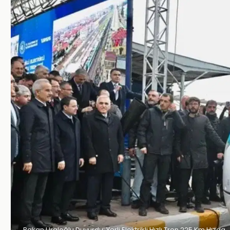
Bakan Uraloğlu Duyurdu: Yerli Elektrikli Hızlı Tren 225 Km Hızda