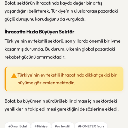
Bolat, sektörün ihracatında kayda değer bir artış
yaşandığını belirterek, Türkiye'nin uluslararası pazardaki
güçlü duruşunu koruduğunu da vurguladı.
İhracatta Hızla Büyüyen Sektör
Türkiye'nin ev tekstili sektörü, son yıllarda önemli bir ivme
kazanmış durumda. Bu durum, ülkenin global pazardaki
rekabet gücünü artırmaktadır.
Türkiye'nin ev tekstili ihracatında dikkat çekici bir
büyüme gözlemlenmektedir.
Bolat, bu büyümenin sürdürülebilir olması için sektördeki
yeniliklerin takip edilmesi gerektiğini de sözlerine ekledi.
#Ömer Bolat
#Türkiye
#ev tekstili
#HOMETEX fuarı