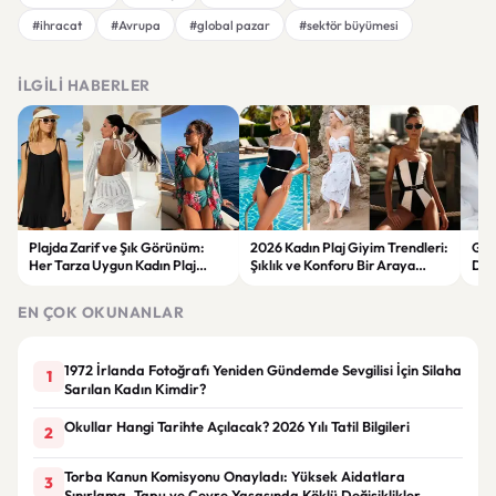
#ihracat
#Avrupa
#global pazar
#sektör büyümesi
İLGILI HABERLER
Plajda Zarif ve Şık Görünüm:
2026 Kadın Plaj Giyim Trendleri:
Güz
Her Tarza Uygun Kadın Plaj
Şıklık ve Konforu Bir Araya
Dön
Giyim Önerileri
Getiren Modeller
Bakı
Çöz
EN ÇOK OKUNANLAR
1972 İrlanda Fotoğrafı Yeniden Gündemde Sevgilisi İçin Silaha
1
Sarılan Kadın Kimdir?
Okullar Hangi Tarihte Açılacak? 2026 Yılı Tatil Bilgileri
2
Torba Kanun Komisyonu Onayladı: Yüksek Aidatlara
3
Sınırlama, Tapu ve Çevre Yasasında Köklü Değişiklikler