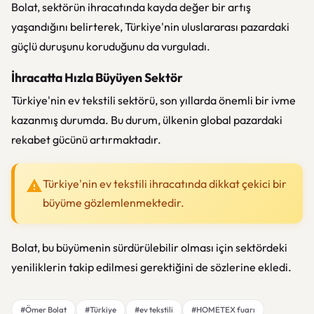
Bolat, sektörün ihracatında kayda değer bir artış
yaşandığını belirterek, Türkiye'nin uluslararası pazardaki
güçlü duruşunu koruduğunu da vurguladı.
İhracatta Hızla Büyüyen Sektör
Türkiye'nin ev tekstili sektörü, son yıllarda önemli bir ivme
kazanmış durumda. Bu durum, ülkenin global pazardaki
rekabet gücünü artırmaktadır.
Türkiye'nin ev tekstili ihracatında dikkat çekici bir
büyüme gözlemlenmektedir.
Bolat, bu büyümenin sürdürülebilir olması için sektördeki
yeniliklerin takip edilmesi gerektiğini de sözlerine ekledi.
#Ömer Bolat
#Türkiye
#ev tekstili
#HOMETEX fuarı