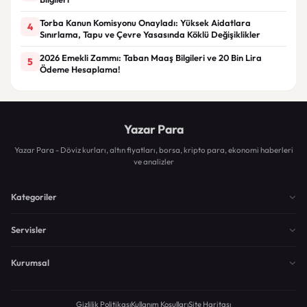
Torba Kanun Komisyonu Onayladı: Yüksek Aidatlara
4
Sınırlama, Tapu ve Çevre Yasasında Köklü Değişiklikler
2026 Emekli Zammı: Taban Maaş Bilgileri ve 20 Bin Lira
5
Ödeme Hesaplama!
Yazar Para
Yazar Para - Döviz kurları, altın fiyatları, borsa, kripto para, ekonomi haberleri
ve analizler
Kategoriler
Servisler
Kurumsal
Gizlilik Politikası
Kullanım Koşulları
Site Haritası