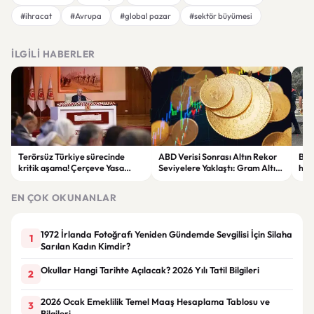
#ihracat
#Avrupa
#global pazar
#sektör büyümesi
İLGILI HABERLER
Terörsüz Türkiye sürecinde
ABD Verisi Sonrası Altın Rekor
Bolu
kritik aşama! Çerçeve Yasa
Seviyelere Yaklaştı: Gram Altın
haya
teklifinde maddeler
6 Bin 700 TL Sınırında
yar
görüşülmeye başlandı
EN ÇOK OKUNANLAR
1972 İrlanda Fotoğrafı Yeniden Gündemde Sevgilisi İçin Silaha
1
Sarılan Kadın Kimdir?
Okullar Hangi Tarihte Açılacak? 2026 Yılı Tatil Bilgileri
2
2026 Ocak Emeklilik Temel Maaş Hesaplama Tablosu ve
3
Bilgileri