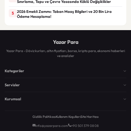
Sınırlama, Tapu ve Çevre Yasasında Köklü Değişiklikler
2026 Emekli Zammı: Taban Maaş Bilgileri ve 20 Bin Lira
5
Ödeme Hesaplama!
Yazar Para
Yazar Para - Döviz kurları, altın fiyatları, borsa, kripto para, ekonomi haberleri
ve analizler
Kategoriler
Servisler
Kurumsal
Gizlilik Politikası
Kullanım Koşulları
Site Haritası
info@yazarpara.com
+90 501 379 08 08