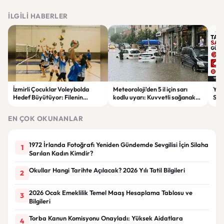
İLGILI HABERLER
İzmirli Çocuklar Voleybolda
Meteoroloji'den 5 il için sarı
Yaz
Hedef Büyütüyor: Filenin
kodlu uyarı: Kuvvetli sağanak
Spon
Sultanları İlham Kaynağı Oldu
ve fırtına geliyor
Günc
EN ÇOK OKUNANLAR
1972 İrlanda Fotoğrafı Yeniden Gündemde Sevgilisi İçin Silaha
1
Sarılan Kadın Kimdir?
Okullar Hangi Tarihte Açılacak? 2026 Yılı Tatil Bilgileri
2
2026 Ocak Emeklilik Temel Maaş Hesaplama Tablosu ve
3
Bilgileri
Torba Kanun Komisyonu Onayladı: Yüksek Aidatlara
4