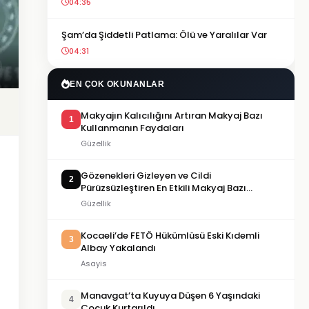
04:35
Şam’da Şiddetli Patlama: Ölü ve Yaralılar Var
04:31
EN ÇOK OKUNANLAR
Makyajın Kalıcılığını Artıran Makyaj Bazı
1
Kullanmanın Faydaları
Güzellik
Gözenekleri Gizleyen ve Cildi
2
Pürüzsüzleştiren En Etkili Makyaj Bazı
Önerileri
Güzellik
Kocaeli’de FETÖ Hükümlüsü Eski Kıdemli
3
Albay Yakalandı
Asayis
Manavgat’ta Kuyuya Düşen 6 Yaşındaki
4
Çocuk Kurtarıldı