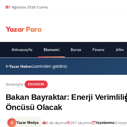
7 Ağustos 2026 Cuma
Yazar Para
Anasayfa
Ekonomi
Borsa
Finans
Altın
üzerinden geldiniz
Yazar Haber
Anasayfa
EKONOMI
Bakan Bayraktar: Enerji Verimliliğ
Öncüsü Olacak
5 dk okuma
257 okunma
3 Hazi
E
Yazar Medya
Yayınlanma: