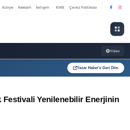
Künye
Reklam
İletişim
KVKK
Çerez Politikası
|
Video
Yazar Haber'e Geri Dön
 Festivali Yenilenebilir Enerjinin