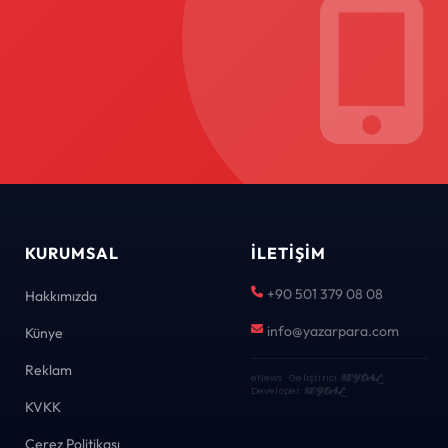
KURUMSAL
İLETIŞIM
+90 501 379 08 08
Hakkımızda
info@yazarpara.com
Künye
Reklam
eNews · Geliştirici
KEYDAL
·
Developer
KEYDAL
KVKK
Çerez Politikası