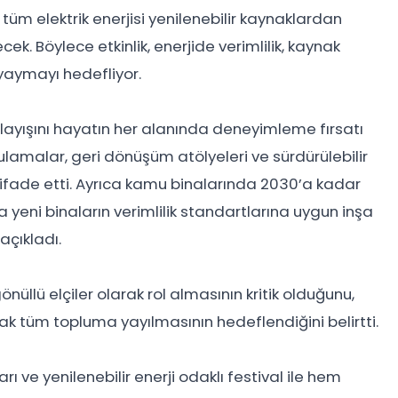
 tüm elektrik enerjisi yenilenebilir kaynaklardan
k. Böylece etkinlik, enerjide verimlilik, kaynak
yaymayı hedefliyor.
k anlayışını hayatın her alanında deneyimleme fırsatı
ulamalar, geri dönüşüm atölyeleri ve sürdürülebilir
 ifade etti. Ayrıca kamu binalarında 2030’a kadar
 yeni binaların verimlilik standartlarına uygun inşa
açıkladı.
nüllü elçiler olarak rol almasının kritik olduğunu,
rak tüm topluma yayılmasının hedeflendiğini belirtti.
rı ve yenilenebilir enerji odaklı festival ile hem