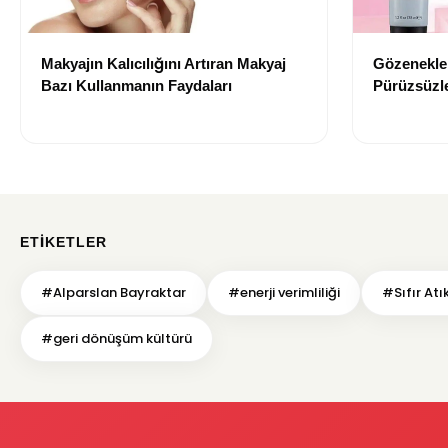
Makyajın Kalıcılığını Artıran Makyaj
Gözenekler
Bazı Kullanmanın Faydaları
Pürüzsüzle
Bazı Öneri
ETIKETLER
#Alparslan Bayraktar
#enerji verimliliği
#Sıfır Atık
#geri dönüşüm kültürü