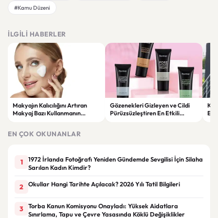
#Kamu Düzeni
İLGILI HABERLER
Makyajın Kalıcılığını Artıran
Gözenekleri Gizleyen ve Cildi
Koc
Makyaj Bazı Kullanmanın
Pürüzsüzleştiren En Etkili
Esk
Faydaları
Makyaj Bazı Önerileri
EN ÇOK OKUNANLAR
1972 İrlanda Fotoğrafı Yeniden Gündemde Sevgilisi İçin Silaha
1
Sarılan Kadın Kimdir?
Okullar Hangi Tarihte Açılacak? 2026 Yılı Tatil Bilgileri
2
Torba Kanun Komisyonu Onayladı: Yüksek Aidatlara
3
Sınırlama, Tapu ve Çevre Yasasında Köklü Değişiklikler